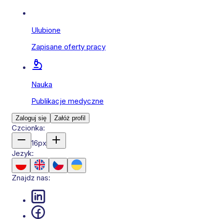
Ulubione
Zapisane oferty pracy
Nauka
Publikacje medyczne
Zaloguj się
Załóż profil
Czcionka:
16
px
Jezyk:
Znajdz nas: