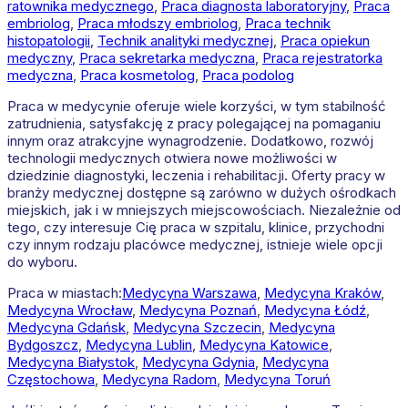
ratownika medycznego
,
Praca diagnosta laboratoryjny
,
Praca
embriolog
,
Praca młodszy embriolog
,
Praca technik
histopatologii
,
Technik analityki medycznej
,
Praca opiekun
medyczny
,
Praca sekretarka medyczna
,
Praca rejestratorka
medyczna
,
Praca kosmetolog
,
Praca podolog
Praca w medycynie oferuje wiele korzyści, w tym stabilność
zatrudnienia, satysfakcję z pracy polegającej na pomaganiu
innym oraz atrakcyjne wynagrodzenie. Dodatkowo, rozwój
technologii medycznych otwiera nowe możliwości w
dziedzinie diagnostyki, leczenia i rehabilitacji. Oferty pracy w
branży medycznej dostępne są zarówno w dużych ośrodkach
miejskich, jak i w mniejszych miejscowościach. Niezależnie od
tego, czy interesuje Cię praca w szpitalu, klinice, przychodni
czy innym rodzaju placówce medycznej, istnieje wiele opcji
do wyboru.
Praca w miastach:
Medycyna
Warszawa
,
Medycyna
Kraków
,
Medycyna
Wrocław
,
Medycyna
Poznań
,
Medycyna
Łódź
,
Medycyna
Gdańsk
,
Medycyna
Szczecin
,
Medycyna
Bydgoszcz
,
Medycyna
Lublin
,
Medycyna
Katowice
,
Medycyna
Białystok
,
Medycyna
Gdynia
,
Medycyna
Częstochowa
,
Medycyna
Radom
,
Medycyna
Toruń