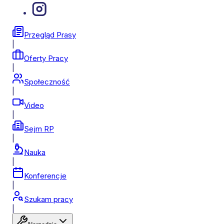
Przegląd Prasy
|
Oferty Pracy
|
Społeczność
|
Video
|
Sejm RP
|
Nauka
|
Konferencje
|
Szukam pracy
|