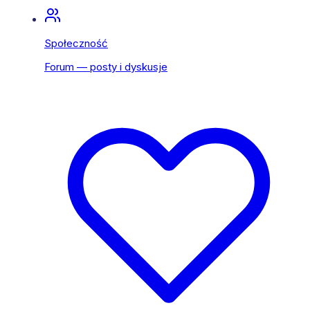
Społeczność
Forum — posty i dyskusje