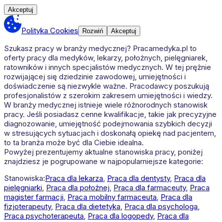
Akceptuj
Polityka Cookies
Rozwiń
Akceptuj
Szukasz pracy w branży medycznej? Pracamedyka.pl to
oferty pracy dla medyków, lekarzy, położnych, pielęgniarek,
ratowników i innych specjalistów medycznych. W tej prężnie
rozwijającej się dziedzinie zawodowej, umiejętności i
doświadczenie są niezwykle ważne. Pracodawcy poszukują
profesjonalistów z szerokim zakresem umiejętności i wiedzy.
W branży medycznej istnieje wiele różnorodnych stanowisk
pracy. Jeśli posiadasz cenne kwalifikacje, takie jak precyzyjne
diagnozowanie, umiejętność podejmowania szybkich decyzji
w stresujących sytuacjach i doskonałą opiekę nad pacjentem,
to ta branża może być dla Ciebie idealna.
Powyżej prezentujemy aktualne stanowiska pracy, poniżej
znajdziesz je pogrupowane w najpopularniejsze kategorie:
Stanowiska:
Praca dla lekarza
,
Praca dla dentysty
,
Praca dla
pielęgniarki
,
Praca dla położnej
,
Praca dla farmaceuty
,
Praca
magister farmacji
,
Praca mobilny farmaceuta
,
Praca dla
fizjoterapeuty
,
Praca dla dietetyka
,
Praca dla psychologa
,
Praca psychoterapeuta
,
Praca dla logopedy
,
Praca dla