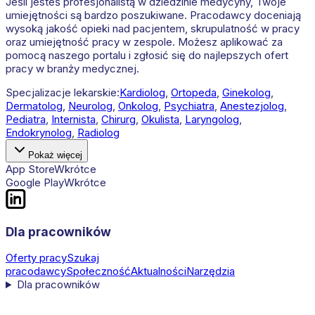
Jeśli jesteś profesjonalistą w dziedzinie medycyny, Twoje
umiejętności są bardzo poszukiwane. Pracodawcy doceniają
wysoką jakość opieki nad pacjentem, skrupulatność w pracy
oraz umiejętność pracy w zespole. Możesz aplikować za
pomocą naszego portalu i zgłosić się do najlepszych ofert
pracy w branży medycznej.
Specjalizacje lekarskie:
Kardiolog
,
Ortopeda
,
Ginekolog
,
Dermatolog
,
Neurolog
,
Onkolog
,
Psychiatra
,
Anestezjolog
,
Pediatra
,
Internista
,
Chirurg
,
Okulista
,
Laryngolog
,
Endokrynolog
,
Radiolog
Pokaż więcej
App Store
Wkrótce
Google Play
Wkrótce
Dla pracowników
Oferty pracy
Szukaj
pracodawcy
Społeczność
Aktualności
Narzędzia
Dla pracowników