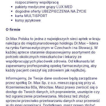
rozpoczniemy współpracę
pakiety medyczne grupy LUX MED
dogodne oferty UBEZPIECZENIA NA ŻYCIE
karta MULTISPORT
kursy językowe
O firmie
Dr.Max Polska to jedna z największych sieci aptek w kraju
należąca do międzynarodowego holdingu Dr.Max – lidera
na rynku farmaceutycznym w Czechach i na Słowacji. W
każdej aptece starannie dopasowujemy asortyment do
potrzeb okolicznych mieszkańców i lekarzy ze
współpracujących placówek zdrowia. Od kilkunastu lat
zapewniamy profesjonalną opiekę farmaceutyczną, aby
każdy pacjent cieszył się zdrowiem jak najdłużej.
Informujemy, że Twoje dane osobowe będą zarządzane
przez spółkę Dr. Max Sp. z o.o. mieszczącą się przy ul.
Krzemieniecka 60a, Wrocław. Masz prawo zwrócić się o
dostęp do Twoich danych, ich poprawienie, usunięcie czy
też ograniczenie przetwarzania. Możesz też złożyć
sprzeciw przeciwko przetwarzaniu danych oraz przenieść
je do innej organizacji. Dodatkowo, masz prawo złożyć