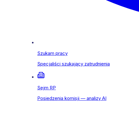
Szukam pracy
Specjaliści szukający zatrudnienia
Sejm RP
Posiedzenia komisji — analizy AI