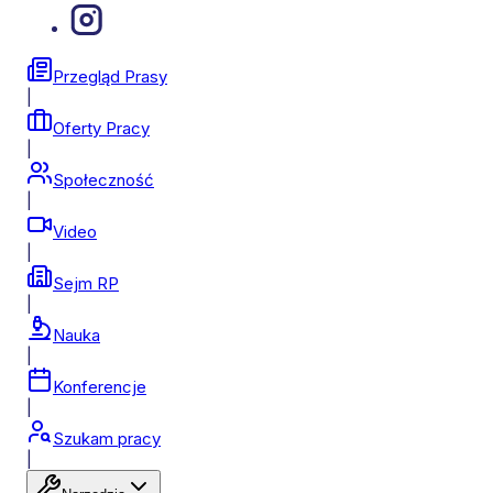
Przegląd Prasy
|
Oferty Pracy
|
Społeczność
|
Video
|
Sejm RP
|
Nauka
|
Konferencje
|
Szukam pracy
|