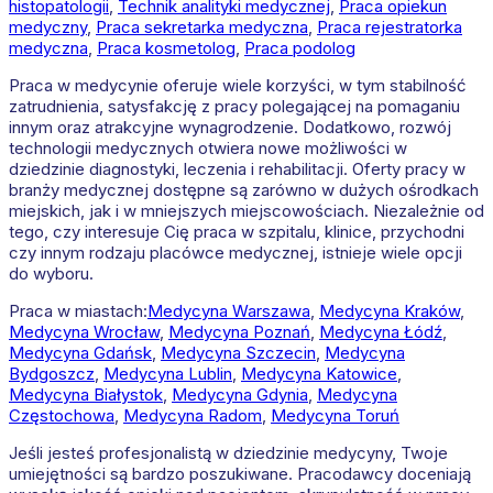
histopatologii
,
Technik analityki medycznej
,
Praca opiekun
medyczny
,
Praca sekretarka medyczna
,
Praca rejestratorka
medyczna
,
Praca kosmetolog
,
Praca podolog
Praca w medycynie oferuje wiele korzyści, w tym stabilność
zatrudnienia, satysfakcję z pracy polegającej na pomaganiu
innym oraz atrakcyjne wynagrodzenie. Dodatkowo, rozwój
technologii medycznych otwiera nowe możliwości w
dziedzinie diagnostyki, leczenia i rehabilitacji. Oferty pracy w
branży medycznej dostępne są zarówno w dużych ośrodkach
miejskich, jak i w mniejszych miejscowościach. Niezależnie od
tego, czy interesuje Cię praca w szpitalu, klinice, przychodni
czy innym rodzaju placówce medycznej, istnieje wiele opcji
do wyboru.
Praca w miastach:
Medycyna
Warszawa
,
Medycyna
Kraków
,
Medycyna
Wrocław
,
Medycyna
Poznań
,
Medycyna
Łódź
,
Medycyna
Gdańsk
,
Medycyna
Szczecin
,
Medycyna
Bydgoszcz
,
Medycyna
Lublin
,
Medycyna
Katowice
,
Medycyna
Białystok
,
Medycyna
Gdynia
,
Medycyna
Częstochowa
,
Medycyna
Radom
,
Medycyna
Toruń
Jeśli jesteś profesjonalistą w dziedzinie medycyny, Twoje
umiejętności są bardzo poszukiwane. Pracodawcy doceniają