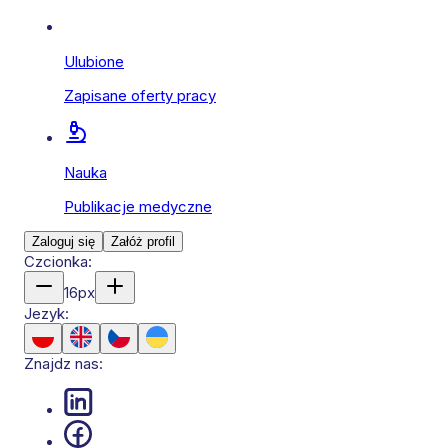
Ulubione
Zapisane oferty pracy
Nauka
Publikacje medyczne
Zaloguj się
Załóż profil
Czcionka:
16
px
Jezyk:
Znajdz nas: