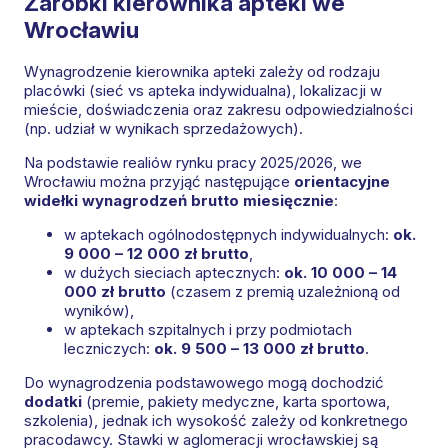
Zarobki kierownika apteki we
Wrocławiu
Wynagrodzenie kierownika apteki zależy od rodzaju
placówki (sieć vs apteka indywidualna), lokalizacji w
mieście, doświadczenia oraz zakresu odpowiedzialności
(np. udział w wynikach sprzedażowych).
Na podstawie realiów rynku pracy 2025/2026, we
Wrocławiu można przyjąć następujące
orientacyjne
widełki wynagrodzeń brutto miesięcznie
:
w aptekach ogólnodostępnych indywidualnych:
ok.
9 000 – 12 000 zł brutto
,
w dużych sieciach aptecznych:
ok. 10 000 – 14
000 zł brutto
(czasem z premią uzależnioną od
wyników),
w aptekach szpitalnych i przy podmiotach
leczniczych:
ok. 9 500 – 13 000 zł brutto
.
Do wynagrodzenia podstawowego mogą dochodzić
dodatki
(premie, pakiety medyczne, karta sportowa,
szkolenia), jednak ich wysokość zależy od konkretnego
pracodawcy. Stawki w aglomeracji wrocławskiej są