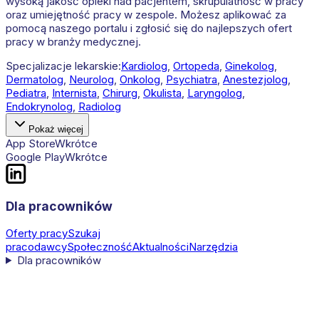
wysoką jakość opieki nad pacjentem, skrupulatność w pracy
oraz umiejętność pracy w zespole. Możesz aplikować za
pomocą naszego portalu i zgłosić się do najlepszych ofert
pracy w branży medycznej.
Specjalizacje lekarskie:
Kardiolog
,
Ortopeda
,
Ginekolog
,
Dermatolog
,
Neurolog
,
Onkolog
,
Psychiatra
,
Anestezjolog
,
Pediatra
,
Internista
,
Chirurg
,
Okulista
,
Laryngolog
,
Endokrynolog
,
Radiolog
Pokaż więcej
App Store
Wkrótce
Google Play
Wkrótce
Dla pracowników
Oferty pracy
Szukaj
pracodawcy
Społeczność
Aktualności
Narzędzia
Dla pracowników