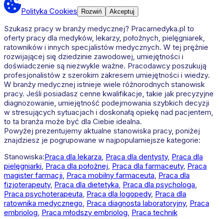
Polityka Cookies
Rozwiń
Akceptuj
Szukasz pracy w branży medycznej? Pracamedyka.pl to
oferty pracy dla medyków, lekarzy, położnych, pielęgniarek,
ratowników i innych specjalistów medycznych. W tej prężnie
rozwijającej się dziedzinie zawodowej, umiejętności i
doświadczenie są niezwykle ważne. Pracodawcy poszukują
profesjonalistów z szerokim zakresem umiejętności i wiedzy.
W branży medycznej istnieje wiele różnorodnych stanowisk
pracy. Jeśli posiadasz cenne kwalifikacje, takie jak precyzyjne
diagnozowanie, umiejętność podejmowania szybkich decyzji
w stresujących sytuacjach i doskonałą opiekę nad pacjentem,
to ta branża może być dla Ciebie idealna.
Powyżej prezentujemy aktualne stanowiska pracy, poniżej
znajdziesz je pogrupowane w najpopularniejsze kategorie:
Stanowiska:
Praca dla lekarza
,
Praca dla dentysty
,
Praca dla
pielęgniarki
,
Praca dla położnej
,
Praca dla farmaceuty
,
Praca
magister farmacji
,
Praca mobilny farmaceuta
,
Praca dla
fizjoterapeuty
,
Praca dla dietetyka
,
Praca dla psychologa
,
Praca psychoterapeuta
,
Praca dla logopedy
,
Praca dla
ratownika medycznego
,
Praca diagnosta laboratoryjny
,
Praca
embriolog
,
Praca młodszy embriolog
,
Praca technik