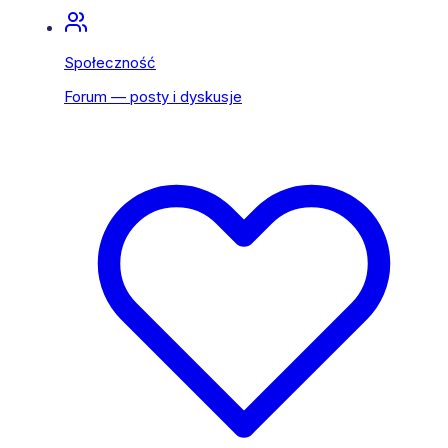
Społeczność
Forum — posty i dyskusje