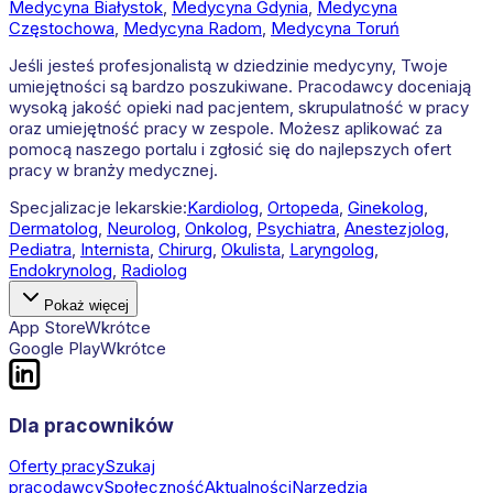
Medycyna
Białystok
,
Medycyna
Gdynia
,
Medycyna
Częstochowa
,
Medycyna
Radom
,
Medycyna
Toruń
Jeśli jesteś profesjonalistą w dziedzinie medycyny, Twoje
umiejętności są bardzo poszukiwane. Pracodawcy doceniają
wysoką jakość opieki nad pacjentem, skrupulatność w pracy
oraz umiejętność pracy w zespole. Możesz aplikować za
pomocą naszego portalu i zgłosić się do najlepszych ofert
pracy w branży medycznej.
Specjalizacje lekarskie:
Kardiolog
,
Ortopeda
,
Ginekolog
,
Dermatolog
,
Neurolog
,
Onkolog
,
Psychiatra
,
Anestezjolog
,
Pediatra
,
Internista
,
Chirurg
,
Okulista
,
Laryngolog
,
Endokrynolog
,
Radiolog
Pokaż więcej
App Store
Wkrótce
Google Play
Wkrótce
Dla pracowników
Oferty pracy
Szukaj
pracodawcy
Społeczność
Aktualności
Narzędzia