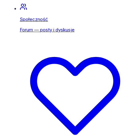
Społeczność
Forum — posty i dyskusje