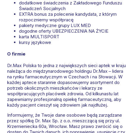
dodatkowe świadczenia z Zakładowego Funduszu
Świadczeń Socjalnych
EXTRA bonus za polecenie kandydata, z którym
rozpoczniemy współpracę
pakiety medyczne grupy LUX MED
dogodne oferty UBEZPIECZENIA NA ŻYCIE
karta MULTISPORT
kursy językowe
O firmie
Dr.Max Polska to jedna z największych sieci aptek w kraju
należąca do międzynarodowego holdingu Dr.Max – lidera
na rynku farmaceutycznym w Czechach i na Słowacji. W
każdej aptece starannie dopasowujemy asortyment do
potrzeb okolicznych mieszkańców i lekarzy ze
współpracujących placówek zdrowia. Od kilkunastu lat
zapewniamy profesjonalną opiekę farmaceutyczną, aby
każdy pacjent cieszył się zdrowiem jak najdłużej.
Informujemy, że Twoje dane osobowe będą zarządzane
przez spółkę Dr. Max Sp. z o.o. mieszczącą się przy ul.
Krzemieniecka 60a, Wrocław. Masz prawo zwrócić się o
dostęp do Twoich danych, ich poprawienie, usunięcie czy