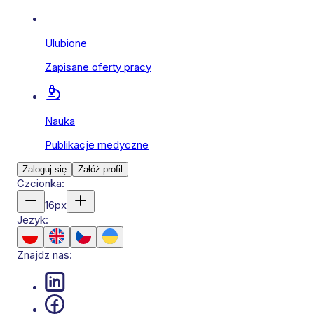
Ulubione
Zapisane oferty pracy
Nauka
Publikacje medyczne
Zaloguj się
Załóż profil
Czcionka:
16
px
Jezyk:
Znajdz nas: