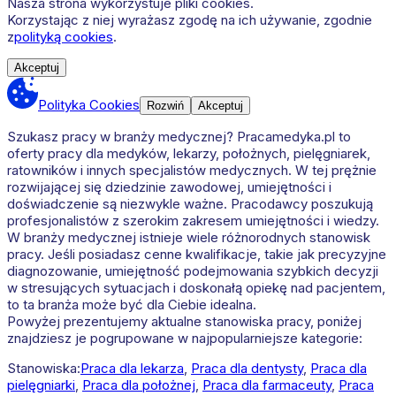
Nasza strona wykorzystuje pliki cookies.
Korzystając z niej wyrażasz zgodę na ich używanie, zgodnie
z
polityką cookies
.
Akceptuj
Polityka Cookies
Rozwiń
Akceptuj
Szukasz pracy w branży medycznej? Pracamedyka.pl to
oferty pracy dla medyków, lekarzy, położnych, pielęgniarek,
ratowników i innych specjalistów medycznych. W tej prężnie
rozwijającej się dziedzinie zawodowej, umiejętności i
doświadczenie są niezwykle ważne. Pracodawcy poszukują
profesjonalistów z szerokim zakresem umiejętności i wiedzy.
W branży medycznej istnieje wiele różnorodnych stanowisk
pracy. Jeśli posiadasz cenne kwalifikacje, takie jak precyzyjne
diagnozowanie, umiejętność podejmowania szybkich decyzji
w stresujących sytuacjach i doskonałą opiekę nad pacjentem,
to ta branża może być dla Ciebie idealna.
Powyżej prezentujemy aktualne stanowiska pracy, poniżej
znajdziesz je pogrupowane w najpopularniejsze kategorie:
Stanowiska:
Praca dla lekarza
,
Praca dla dentysty
,
Praca dla
pielęgniarki
,
Praca dla położnej
,
Praca dla farmaceuty
,
Praca