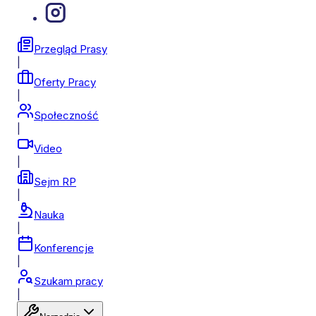
Przegląd Prasy
|
Oferty Pracy
|
Społeczność
|
Video
|
Sejm RP
|
Nauka
|
Konferencje
|
Szukam pracy
|