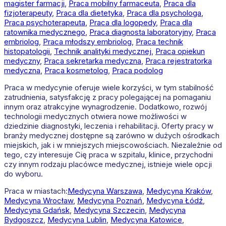
magister farmacji
,
Praca mobilny farmaceuta
,
Praca dla
fizjoterapeuty
,
Praca dla dietetyka
,
Praca dla psychologa
,
Praca psychoterapeuta
,
Praca dla logopedy
,
Praca dla
ratownika medycznego
,
Praca diagnosta laboratoryjny
,
Praca
embriolog
,
Praca młodszy embriolog
,
Praca technik
histopatologii
,
Technik analityki medycznej
,
Praca opiekun
medyczny
,
Praca sekretarka medyczna
,
Praca rejestratorka
medyczna
,
Praca kosmetolog
,
Praca podolog
Praca w medycynie oferuje wiele korzyści, w tym stabilność
zatrudnienia, satysfakcję z pracy polegającej na pomaganiu
innym oraz atrakcyjne wynagrodzenie. Dodatkowo, rozwój
technologii medycznych otwiera nowe możliwości w
dziedzinie diagnostyki, leczenia i rehabilitacji. Oferty pracy w
branży medycznej dostępne są zarówno w dużych ośrodkach
miejskich, jak i w mniejszych miejscowościach. Niezależnie od
tego, czy interesuje Cię praca w szpitalu, klinice, przychodni
czy innym rodzaju placówce medycznej, istnieje wiele opcji
do wyboru.
Praca w miastach:
Medycyna
Warszawa
,
Medycyna
Kraków
,
Medycyna
Wrocław
,
Medycyna
Poznań
,
Medycyna
Łódź
,
Medycyna
Gdańsk
,
Medycyna
Szczecin
,
Medycyna
Bydgoszcz
,
Medycyna
Lublin
,
Medycyna
Katowice
,