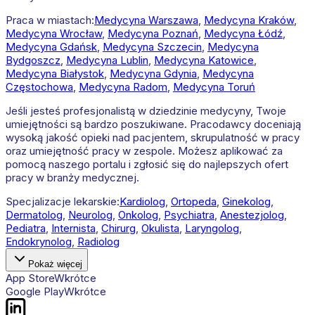
Praca w miastach:
Medycyna
Warszawa
,
Medycyna
Kraków
,
Medycyna
Wrocław
,
Medycyna
Poznań
,
Medycyna
Łódź
,
Medycyna
Gdańsk
,
Medycyna
Szczecin
,
Medycyna
Bydgoszcz
,
Medycyna
Lublin
,
Medycyna
Katowice
,
Medycyna
Białystok
,
Medycyna
Gdynia
,
Medycyna
Częstochowa
,
Medycyna
Radom
,
Medycyna
Toruń
Jeśli jesteś profesjonalistą w dziedzinie medycyny, Twoje
umiejętności są bardzo poszukiwane. Pracodawcy doceniają
wysoką jakość opieki nad pacjentem, skrupulatność w pracy
oraz umiejętność pracy w zespole. Możesz aplikować za
pomocą naszego portalu i zgłosić się do najlepszych ofert
pracy w branży medycznej.
Specjalizacje lekarskie:
Kardiolog
,
Ortopeda
,
Ginekolog
,
Dermatolog
,
Neurolog
,
Onkolog
,
Psychiatra
,
Anestezjolog
,
Pediatra
,
Internista
,
Chirurg
,
Okulista
,
Laryngolog
,
Endokrynolog
,
Radiolog
Pokaż więcej
App Store
Wkrótce
Google Play
Wkrótce