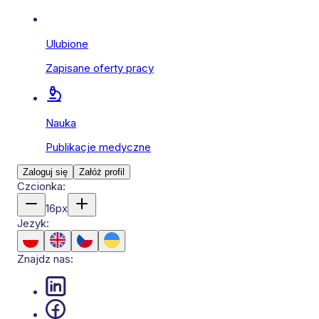
Ulubione
Zapisane oferty pracy
Nauka
Publikacje medyczne
Zaloguj się
Załóż profil
Czcionka:
16
px
Jezyk:
Znajdz nas: