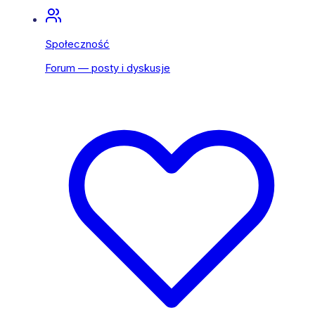
Społeczność
Forum — posty i dyskusje