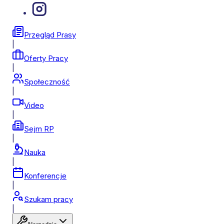
Przegląd Prasy
|
Oferty Pracy
|
Społeczność
|
Video
|
Sejm RP
|
Nauka
|
Konferencje
|
Szukam pracy
|