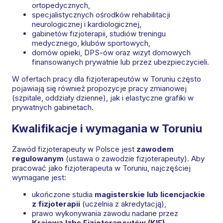
ortopedycznych,
specjalistycznych ośrodków rehabilitacji
neurologicznej i kardiologicznej,
gabinetów fizjoterapii, studiów treningu
medycznego, klubów sportowych,
domów opieki, DPS-ów oraz wizyt domowych
finansowanych prywatnie lub przez ubezpieczycieli.
W ofertach pracy dla fizjoterapeutów w Toruniu często
pojawiają się również propozycje pracy zmianowej
(szpitale, oddziały dzienne), jak i elastyczne grafiki w
prywatnych gabinetach.
Kwalifikacje i wymagania w Toruniu
Zawód fizjoterapeuty w Polsce jest
zawodem
regulowanym
(ustawa o zawodzie fizjoterapeuty). Aby
pracować jako fizjoterapeuta w Toruniu, najczęściej
wymagane jest:
ukończone studia
magisterskie lub licencjackie
z fizjoterapii
(uczelnia z akredytacją),
prawo wykonywania zawodu nadane przez
Krajową Izbę Fizjoterapeutów (KIF)
,