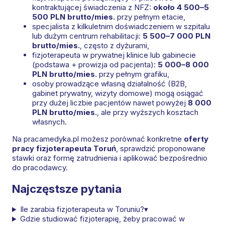
kontraktującej świadczenia z NFZ:
około 4 500–5
500 PLN brutto/mies.
przy pełnym etacie,
specjalista z kilkuletnim doświadczeniem w szpitalu
lub dużym centrum rehabilitacji:
5 500–7 000 PLN
brutto/mies.
, często z dyżurami,
fizjoterapeuta w prywatnej klinice lub gabinecie
(podstawa + prowizja od pacjenta):
5 000–8 000
PLN brutto/mies.
przy pełnym grafiku,
osoby prowadzące własną działalność (B2B,
gabinet prywatny, wizyty domowe) mogą osiągać
przy dużej liczbie pacjentów nawet powyżej
8 000
PLN brutto/mies.
, ale przy wyższych kosztach
własnych.
Na pracamedyka.pl możesz porównać konkretne
oferty
pracy fizjoterapeuta Toruń
, sprawdzić proponowane
stawki oraz formę zatrudnienia i aplikować bezpośrednio
do pracodawcy.
Najczęstsze pytania
Ile zarabia fizjoterapeuta w Toruniu?
▾
Gdzie studiować fizjoterapię, żeby pracować w