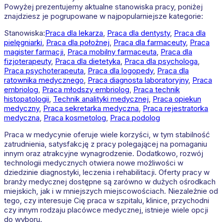
Powyżej prezentujemy aktualne stanowiska pracy, poniżej
znajdziesz je pogrupowane w najpopularniejsze kategorie:
Stanowiska:
Praca dla lekarza
,
Praca dla dentysty
,
Praca dla
pielęgniarki
,
Praca dla położnej
,
Praca dla farmaceuty
,
Praca
magister farmacji
,
Praca mobilny farmaceuta
,
Praca dla
fizjoterapeuty
,
Praca dla dietetyka
,
Praca dla psychologa
,
Praca psychoterapeuta
,
Praca dla logopedy
,
Praca dla
ratownika medycznego
,
Praca diagnosta laboratoryjny
,
Praca
embriolog
,
Praca młodszy embriolog
,
Praca technik
histopatologii
,
Technik analityki medycznej
,
Praca opiekun
medyczny
,
Praca sekretarka medyczna
,
Praca rejestratorka
medyczna
,
Praca kosmetolog
,
Praca podolog
Praca w medycynie oferuje wiele korzyści, w tym stabilność
zatrudnienia, satysfakcję z pracy polegającej na pomaganiu
innym oraz atrakcyjne wynagrodzenie. Dodatkowo, rozwój
technologii medycznych otwiera nowe możliwości w
dziedzinie diagnostyki, leczenia i rehabilitacji. Oferty pracy w
branży medycznej dostępne są zarówno w dużych ośrodkach
miejskich, jak i w mniejszych miejscowościach. Niezależnie od
tego, czy interesuje Cię praca w szpitalu, klinice, przychodni
czy innym rodzaju placówce medycznej, istnieje wiele opcji
do wyboru.