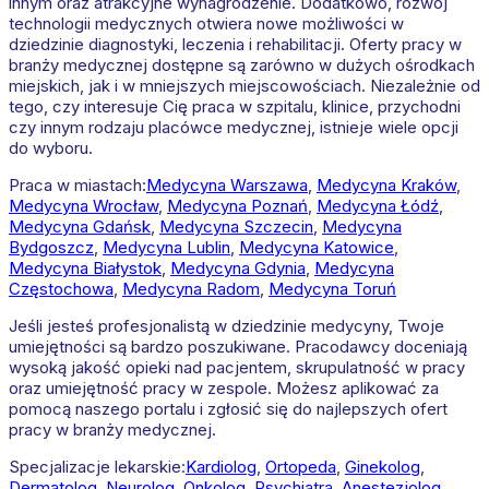
innym oraz atrakcyjne wynagrodzenie. Dodatkowo, rozwój
technologii medycznych otwiera nowe możliwości w
dziedzinie diagnostyki, leczenia i rehabilitacji. Oferty pracy w
branży medycznej dostępne są zarówno w dużych ośrodkach
miejskich, jak i w mniejszych miejscowościach. Niezależnie od
tego, czy interesuje Cię praca w szpitalu, klinice, przychodni
czy innym rodzaju placówce medycznej, istnieje wiele opcji
do wyboru.
Praca w miastach:
Medycyna
Warszawa
,
Medycyna
Kraków
,
Medycyna
Wrocław
,
Medycyna
Poznań
,
Medycyna
Łódź
,
Medycyna
Gdańsk
,
Medycyna
Szczecin
,
Medycyna
Bydgoszcz
,
Medycyna
Lublin
,
Medycyna
Katowice
,
Medycyna
Białystok
,
Medycyna
Gdynia
,
Medycyna
Częstochowa
,
Medycyna
Radom
,
Medycyna
Toruń
Jeśli jesteś profesjonalistą w dziedzinie medycyny, Twoje
umiejętności są bardzo poszukiwane. Pracodawcy doceniają
wysoką jakość opieki nad pacjentem, skrupulatność w pracy
oraz umiejętność pracy w zespole. Możesz aplikować za
pomocą naszego portalu i zgłosić się do najlepszych ofert
pracy w branży medycznej.
Specjalizacje lekarskie:
Kardiolog
,
Ortopeda
,
Ginekolog
,
Dermatolog
,
Neurolog
,
Onkolog
,
Psychiatra
,
Anestezjolog
,