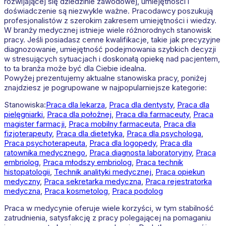
rozwijającej się dziedzinie zawodowej, umiejętności i
doświadczenie są niezwykle ważne. Pracodawcy poszukują
profesjonalistów z szerokim zakresem umiejętności i wiedzy.
W branży medycznej istnieje wiele różnorodnych stanowisk
pracy. Jeśli posiadasz cenne kwalifikacje, takie jak precyzyjne
diagnozowanie, umiejętność podejmowania szybkich decyzji
w stresujących sytuacjach i doskonałą opiekę nad pacjentem,
to ta branża może być dla Ciebie idealna.
Powyżej prezentujemy aktualne stanowiska pracy, poniżej
znajdziesz je pogrupowane w najpopularniejsze kategorie:
Stanowiska:
Praca dla lekarza
,
Praca dla dentysty
,
Praca dla
pielęgniarki
,
Praca dla położnej
,
Praca dla farmaceuty
,
Praca
magister farmacji
,
Praca mobilny farmaceuta
,
Praca dla
fizjoterapeuty
,
Praca dla dietetyka
,
Praca dla psychologa
,
Praca psychoterapeuta
,
Praca dla logopedy
,
Praca dla
ratownika medycznego
,
Praca diagnosta laboratoryjny
,
Praca
embriolog
,
Praca młodszy embriolog
,
Praca technik
histopatologii
,
Technik analityki medycznej
,
Praca opiekun
medyczny
,
Praca sekretarka medyczna
,
Praca rejestratorka
medyczna
,
Praca kosmetolog
,
Praca podolog
Praca w medycynie oferuje wiele korzyści, w tym stabilność
zatrudnienia, satysfakcję z pracy polegającej na pomaganiu