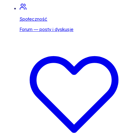
Społeczność
Forum — posty i dyskusje