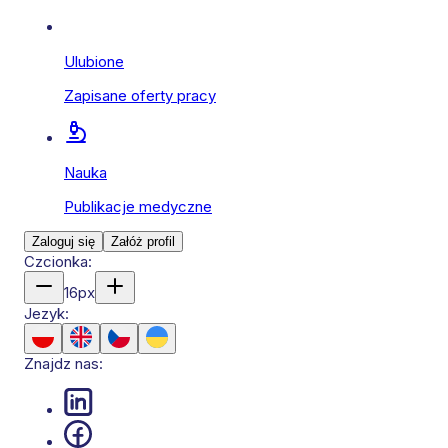
Ulubione
Zapisane oferty pracy
Nauka
Publikacje medyczne
Zaloguj się
Załóż profil
Czcionka:
16
px
Jezyk:
Znajdz nas: