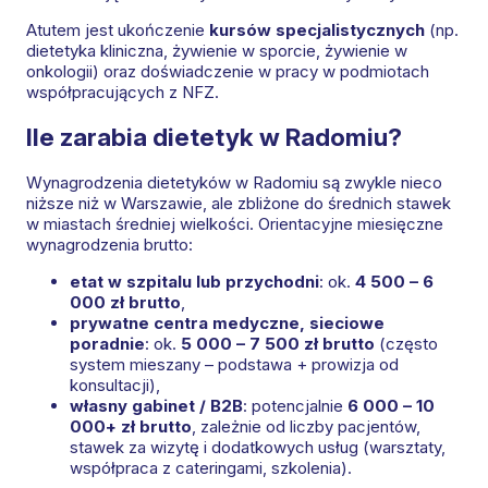
Atutem jest ukończenie
kursów specjalistycznych
(np.
dietetyka kliniczna, żywienie w sporcie, żywienie w
onkologii) oraz doświadczenie w pracy w podmiotach
współpracujących z NFZ.
Ile zarabia dietetyk w Radomiu?
Wynagrodzenia dietetyków w Radomiu są zwykle nieco
niższe niż w Warszawie, ale zbliżone do średnich stawek
w miastach średniej wielkości. Orientacyjne miesięczne
wynagrodzenia brutto:
etat w szpitalu lub przychodni
: ok.
4 500 – 6
000 zł brutto
,
prywatne centra medyczne, sieciowe
poradnie
: ok.
5 000 – 7 500 zł brutto
(często
system mieszany – podstawa + prowizja od
konsultacji),
własny gabinet / B2B
: potencjalnie
6 000 – 10
000+ zł brutto
, zależnie od liczby pacjentów,
stawek za wizytę i dodatkowych usług (warsztaty,
współpraca z cateringami, szkolenia).