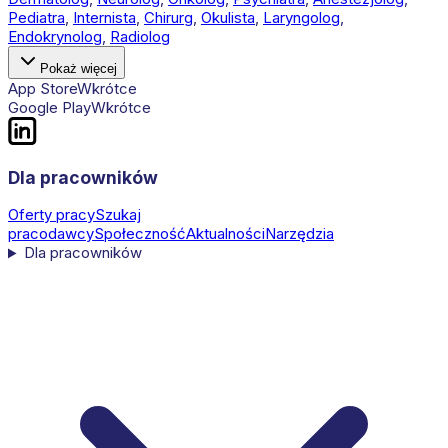
Pediatra
,
Internista
,
Chirurg
,
Okulista
,
Laryngolog
,
Endokrynolog
,
Radiolog
Pokaż więcej
App Store
Wkrótce
Google Play
Wkrótce
Dla pracowników
Oferty pracy
Szukaj
pracodawcy
Społeczność
Aktualności
Narzędzia
Dla pracowników