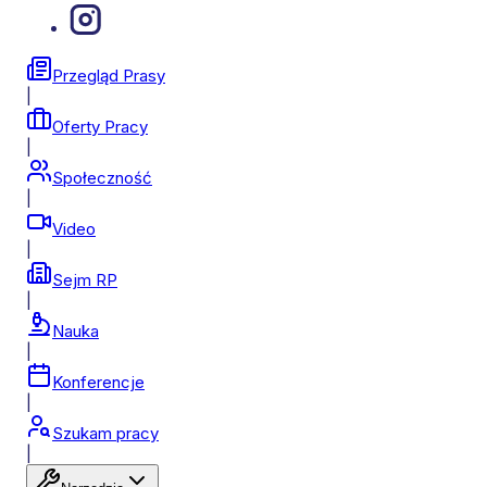
Przegląd Prasy
|
Oferty Pracy
|
Społeczność
|
Video
|
Sejm RP
|
Nauka
|
Konferencje
|
Szukam pracy
|