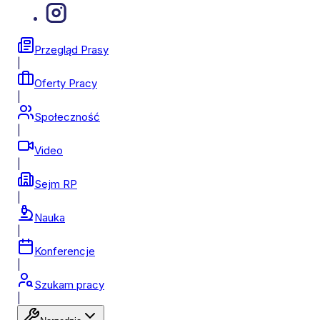
Przegląd Prasy
|
Oferty Pracy
|
Społeczność
|
Video
|
Sejm RP
|
Nauka
|
Konferencje
|
Szukam pracy
|