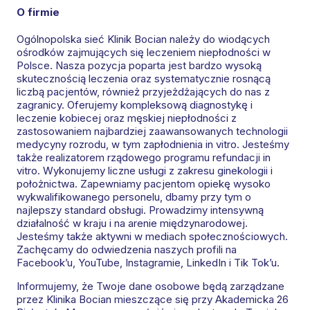
O firmie
Ogólnopolska sieć Klinik Bocian należy do wiodących
ośrodków zajmujących się leczeniem niepłodności w
Polsce. Nasza pozycja poparta jest bardzo wysoką
skutecznością leczenia oraz systematycznie rosnącą
liczbą pacjentów, również przyjeżdżających do nas z
zagranicy. Oferujemy kompleksową diagnostykę i
leczenie kobiecej oraz męskiej niepłodności z
zastosowaniem najbardziej zaawansowanych technologii
medycyny rozrodu, w tym zapłodnienia in vitro. Jesteśmy
także realizatorem rządowego programu refundacji in
vitro. Wykonujemy liczne usługi z zakresu ginekologii i
położnictwa. Zapewniamy pacjentom opiekę wysoko
wykwalifikowanego personelu, dbamy przy tym o
najlepszy standard obsługi. Prowadzimy intensywną
działalność w kraju i na arenie międzynarodowej.
Jesteśmy także aktywni w mediach społecznościowych.
Zachęcamy do odwiedzenia naszych profili na
Facebook’u, YouTube, Instagramie, LinkedIn i Tik Tok’u.
Informujemy, że Twoje dane osobowe będą zarządzane
przez Klinika Bocian mieszczące się przy Akademicka 26