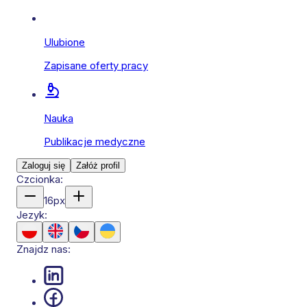
Ulubione
Zapisane oferty pracy
Nauka
Publikacje medyczne
Zaloguj się
Załóż profil
Czcionka:
16
px
Jezyk:
Znajdz nas: