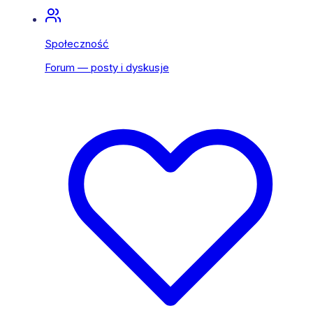
Społeczność
Forum — posty i dyskusje