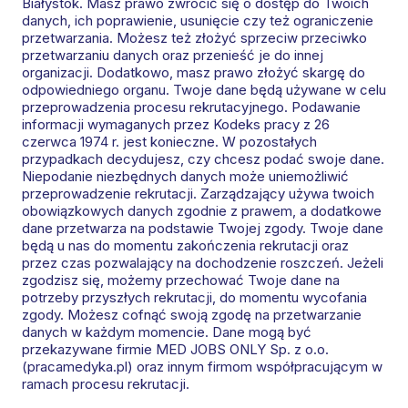
Białystok. Masz prawo zwrócić się o dostęp do Twoich
danych, ich poprawienie, usunięcie czy też ograniczenie
przetwarzania. Możesz też złożyć sprzeciw przeciwko
przetwarzaniu danych oraz przenieść je do innej
organizacji. Dodatkowo, masz prawo złożyć skargę do
odpowiedniego organu. Twoje dane będą używane w celu
przeprowadzenia procesu rekrutacyjnego. Podawanie
informacji wymaganych przez Kodeks pracy z 26
czerwca 1974 r. jest konieczne. W pozostałych
przypadkach decydujesz, czy chcesz podać swoje dane.
Niepodanie niezbędnych danych może uniemożliwić
przeprowadzenie rekrutacji. Zarządzający używa twoich
obowiązkowych danych zgodnie z prawem, a dodatkowe
dane przetwarza na podstawie Twojej zgody. Twoje dane
będą u nas do momentu zakończenia rekrutacji oraz
przez czas pozwalający na dochodzenie roszczeń. Jeżeli
zgodzisz się, możemy przechować Twoje dane na
potrzeby przyszłych rekrutacji, do momentu wycofania
zgody. Możesz cofnąć swoją zgodę na przetwarzanie
danych w każdym momencie. Dane mogą być
przekazywane firmie MED JOBS ONLY Sp. z o.o.
(pracamedyka.pl) oraz innym firmom współpracującym w
ramach procesu rekrutacji.