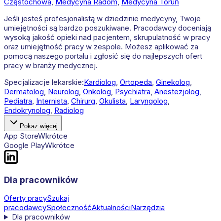
Częstochowa
,
Medycyna
Radom
,
Medycyna
Toruń
Jeśli jesteś profesjonalistą w dziedzinie medycyny, Twoje
umiejętności są bardzo poszukiwane. Pracodawcy doceniają
wysoką jakość opieki nad pacjentem, skrupulatność w pracy
oraz umiejętność pracy w zespole. Możesz aplikować za
pomocą naszego portalu i zgłosić się do najlepszych ofert
pracy w branży medycznej.
Specjalizacje lekarskie:
Kardiolog
,
Ortopeda
,
Ginekolog
,
Dermatolog
,
Neurolog
,
Onkolog
,
Psychiatra
,
Anestezjolog
,
Pediatra
,
Internista
,
Chirurg
,
Okulista
,
Laryngolog
,
Endokrynolog
,
Radiolog
Pokaż więcej
App Store
Wkrótce
Google Play
Wkrótce
Dla pracowników
Oferty pracy
Szukaj
pracodawcy
Społeczność
Aktualności
Narzędzia
Dla pracowników