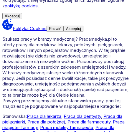
Korzystając z niej wyrażasz zgodę na ich używanie, zgodnie
z
polityką cookies
.
Akceptuj
Polityka Cookies
Rozwiń
Akceptuj
Szukasz pracy w branży medycznej? Pracamedyka.pl to
oferty pracy dla medyków, lekarzy, położnych, pielęgniarek,
ratowników i innych specjalistów medycznych. W tej prężnie
rozwijającej się dziedzinie zawodowej, umiejętności i
doświadczenie są niezwykle ważne. Pracodawcy poszukują
profesjonalistów z szerokim zakresem umiejętności i wiedzy.
W branży medycznej istnieje wiele różnorodnych stanowisk
pracy. Jeśli posiadasz cenne kwalifikacje, takie jak precyzyjne
diagnozowanie, umiejętność podejmowania szybkich decyzji
w stresujących sytuacjach i doskonałą opiekę nad pacjentem,
to ta branża może być dla Ciebie idealna.
Powyżej prezentujemy aktualne stanowiska pracy, poniżej
znajdziesz je pogrupowane w najpopularniejsze kategorie:
Stanowiska:
Praca dla lekarza
,
Praca dla dentysty
,
Praca dla
pielęgniarki
,
Praca dla położnej
,
Praca dla farmaceuty
,
Praca
magister farmacji
,
Praca mobilny farmaceuta
,
Praca dla