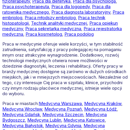
fizjoterapeuty
,
Praca dla dietetyka
,
Praca dla psychologa
,
Praca psychoterapeuta
,
Praca dla logopedy
,
Praca dla
ratownika medycznego
,
Praca diagnosta laboratoryjny
,
Praca
embriolog
,
Praca młodszy embriolog
,
Praca technik
histopatologii
,
Technik analityki medycznej
,
Praca opiekun
medyczny
,
Praca sekretarka medyczna
,
Praca rejestratorka
medyczna
,
Praca kosmetolog
,
Praca podolog
Praca w medycynie oferuje wiele korzyści, w tym stabilność
zatrudnienia, satysfakcję z pracy polegającej na pomaganiu
innym oraz atrakcyjne wynagrodzenie. Dodatkowo, rozwój
technologii medycznych otwiera nowe możliwości w
dziedzinie diagnostyki, leczenia i rehabilitacji. Oferty pracy w
branży medycznej dostępne są zarówno w dużych ośrodkach
miejskich, jak i w mniejszych miejscowościach. Niezależnie od
tego, czy interesuje Cię praca w szpitalu, klinice, przychodni
czy innym rodzaju placówce medycznej, istnieje wiele opcji
do wyboru.
Praca w miastach:
Medycyna
Warszawa
,
Medycyna
Kraków
,
Medycyna
Wrocław
,
Medycyna
Poznań
,
Medycyna
Łódź
,
Medycyna
Gdańsk
,
Medycyna
Szczecin
,
Medycyna
Bydgoszcz
,
Medycyna
Lublin
,
Medycyna
Katowice
,
Medycyna
Białystok
,
Medycyna
Gdynia
,
Medycyna