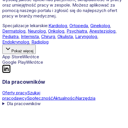
oraz umiejętność pracy w zespole. Możesz aplikować za
pomocą naszego portalu i zgłosić się do najlepszych ofert
pracy w branży medycznej.
Specjalizacje lekarskie:
Kardiolog
,
Ortopeda
,
Ginekolog
,
Dermatolog
,
Neurolog
,
Onkolog
,
Psychiatra
,
Anestezjolog
,
Pediatra
,
Internista
,
Chirurg
,
Okulista
,
Laryngolog
,
Endokrynolog
,
Radiolog
Pokaż więcej
App Store
Wkrótce
Google Play
Wkrótce
Dla pracowników
Oferty pracy
Szukaj
pracodawcy
Społeczność
Aktualności
Narzędzia
Dla pracowników