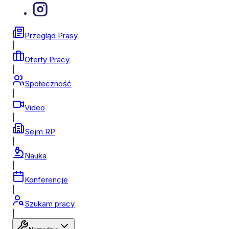
Przegląd Prasy
|
Oferty Pracy
|
Społeczność
|
Video
|
Sejm RP
|
Nauka
|
Konferencje
|
Szukam pracy
|