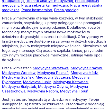
histopatologii
,
Technik analityki medycznej
,
Praca opiekun
medyczny
,
Praca sekretarka medyczna
,
Praca rejestratorka
medyczna
,
Praca kosmetolog
,
Praca podolog
Praca w medycynie oferuje wiele korzyści, w tym stabilność
zatrudnienia, satysfakcję z pracy polegającej na pomaganiu
innym oraz atrakcyjne wynagrodzenie. Dodatkowo, rozwój
technologii medycznych otwiera nowe możliwości w
dziedzinie diagnostyki, leczenia i rehabilitacji. Oferty pracy w
branży medycznej dostępne są zarówno w dużych ośrodkach
miejskich, jak i w mniejszych miejscowościach. Niezależnie od
tego, czy interesuje Cię praca w szpitalu, klinice, przychodni
czy innym rodzaju placówce medycznej, istnieje wiele opcji
do wyboru.
Praca w miastach:
Medycyna
Warszawa
,
Medycyna
Kraków
,
Medycyna
Wrocław
,
Medycyna
Poznań
,
Medycyna
Łódź
,
Medycyna
Gdańsk
,
Medycyna
Szczecin
,
Medycyna
Bydgoszcz
,
Medycyna
Lublin
,
Medycyna
Katowice
,
Medycyna
Białystok
,
Medycyna
Gdynia
,
Medycyna
Częstochowa
,
Medycyna
Radom
,
Medycyna
Toruń
Jeśli jesteś profesjonalistą w dziedzinie medycyny, Twoje
umiejętności są bardzo poszukiwane. Pracodawcy doceniają
wysoką jakość opieki nad pacjentem, skrupulatność w pracy