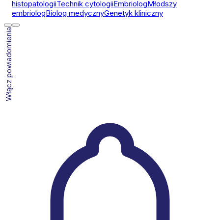
histopatologii
Technik cytologii
Embriolog
Młodszy
embriolog
Biolog medyczny
Genetyk kliniczny
Włącz powiadomienia