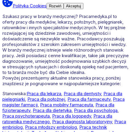
Polityka Cookies
Rozwiń
Akceptuj
Szukasz pracy w branży medycznej? Pracamedyka.pl to
oferty pracy dla medyków, lekarzy, położnych, pielęgniarek,
ratowników i innych specjalistów medycznych. W tej prężnie
rozwijającej się dziedzinie zawodowej, umiejętności i
doświadczenie są niezwykle ważne. Pracodawcy poszukują
profesjonalistów z szerokim zakresem umiejętności i wiedzy.
W branży medycznej istnieje wiele różnorodnych stanowisk
pracy. Jeśli posiadasz cenne kwalifikacje, takie jak precyzyjne
diagnozowanie, umiejętność podejmowania szybkich decyzji
w stresujących sytuacjach i doskonałą opiekę nad pacjentem,
to ta branża może być dla Ciebie idealna.
Powyżej prezentujemy aktualne stanowiska pracy, poniżej
znajdziesz je pogrupowane w najpopularniejsze kategorie:
Stanowiska:
Praca dla lekarza
,
Praca dla dentysty
,
Praca dla
pielęgniarki
,
Praca dla położnej
,
Praca dla farmaceuty
,
Praca
magister farmacji
,
Praca mobilny farmaceuta
,
Praca dla
fizjoterapeuty
,
Praca dla dietetyka
,
Praca dla psychologa
,
Praca psychoterapeuta
,
Praca dla logopedy
,
Praca dla
ratownika medycznego
,
Praca diagnosta laboratoryjny
,
Praca
embriolog
,
Praca młodszy embriolog
,
Praca technik