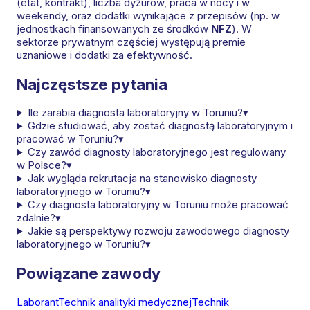
(etat, kontrakt), liczba dyżurów, praca w nocy i w
weekendy, oraz dodatki wynikające z przepisów (np. w
jednostkach finansowanych ze środków
NFZ
). W
sektorze prywatnym częściej występują premie
uznaniowe i dodatki za efektywność.
Najczęstsze pytania
Ile zarabia diagnosta laboratoryjny w Toruniu?
▾
Gdzie studiować, aby zostać diagnostą laboratoryjnym i
pracować w Toruniu?
▾
Czy zawód diagnosty laboratoryjnego jest regulowany
w Polsce?
▾
Jak wygląda rekrutacja na stanowisko diagnosty
laboratoryjnego w Toruniu?
▾
Czy diagnosta laboratoryjny w Toruniu może pracować
zdalnie?
▾
Jakie są perspektywy rozwoju zawodowego diagnosty
laboratoryjnego w Toruniu?
▾
Powiązane zawody
Laborant
Technik analityki medycznej
Technik