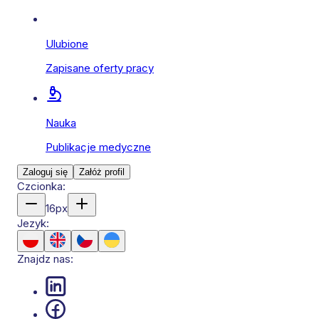
Ulubione
Zapisane oferty pracy
Nauka
Publikacje medyczne
Zaloguj się
Załóż profil
Czcionka:
16
px
Jezyk:
Znajdz nas: