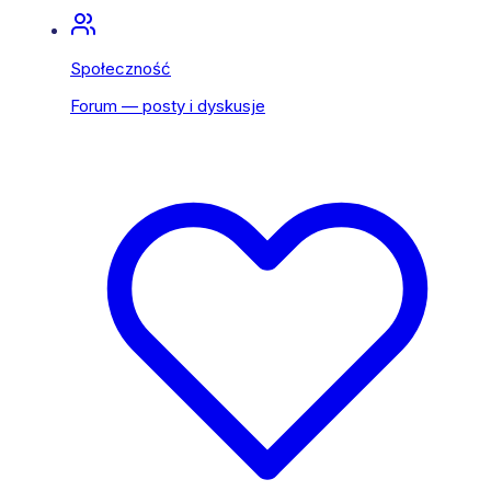
Społeczność
Forum — posty i dyskusje