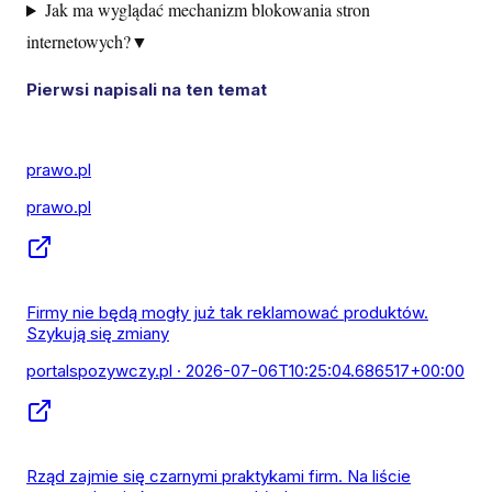
Jak ma wyglądać mechanizm blokowania stron
internetowych?
▼
Pierwsi napisali na ten temat
prawo.pl
prawo.pl
Firmy nie będą mogły już tak reklamować produktów.
Szykują się zmiany
portalspozywczy.pl
· 2026-07-06T10:25:04.686517+00:00
Rząd zajmie się czarnymi praktykami firm. Na liście