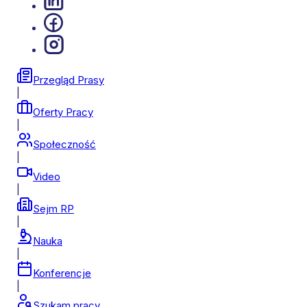
Przegląd Prasy
|
Oferty Pracy
|
Społeczność
|
Video
|
Sejm RP
|
Nauka
|
Konferencje
|
Szukam pracy