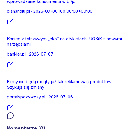
wprowadzanie konsumenta w błąd
dlahandlu.pl
· 2026-07-06T00:00:00+00:00
Koniec z fałszywym „eko” na etykietach. UOKiK z nowymi
narzędziami
bankier.pl
· 2026-07-07
Firmy nie będą mogły już tak reklamować produktów.
Szykują się zmiany
portalspozywczy.pl
· 2026-07-06
Komentarze (
0
)