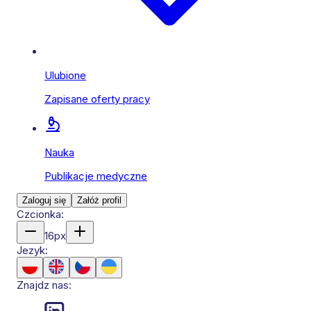
Ulubione
Zapisane oferty pracy
Nauka
Publikacje medyczne
Zaloguj się
Załóż profil
Czcionka:
16
px
Jezyk:
Znajdz nas: