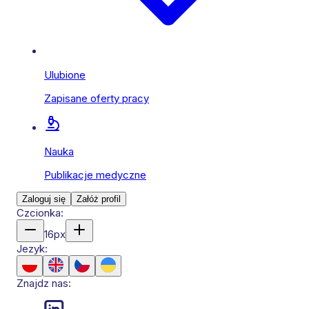
Ulubione
Zapisane oferty pracy
Nauka
Publikacje medyczne
Zaloguj się
Załóż profil
Czcionka:
16
px
Jezyk:
Znajdz nas: