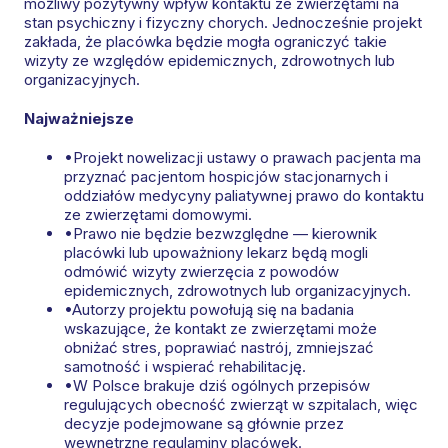
możliwy pozytywny wpływ kontaktu ze zwierzętami na
stan psychiczny i fizyczny chorych. Jednocześnie projekt
zakłada, że placówka będzie mogła ograniczyć takie
wizyty ze względów epidemicznych, zdrowotnych lub
organizacyjnych.
Najważniejsze
•
Projekt nowelizacji ustawy o prawach pacjenta ma
przyznać pacjentom hospicjów stacjonarnych i
oddziałów medycyny paliatywnej prawo do kontaktu
ze zwierzętami domowymi.
•
Prawo nie będzie bezwzględne — kierownik
placówki lub upoważniony lekarz będą mogli
odmówić wizyty zwierzęcia z powodów
epidemicznych, zdrowotnych lub organizacyjnych.
•
Autorzy projektu powołują się na badania
wskazujące, że kontakt ze zwierzętami może
obniżać stres, poprawiać nastrój, zmniejszać
samotność i wspierać rehabilitację.
•
W Polsce brakuje dziś ogólnych przepisów
regulujących obecność zwierząt w szpitalach, więc
decyzje podejmowane są głównie przez
wewnętrzne regulaminy placówek.