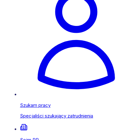
Szukam pracy
Specjaliści szukający zatrudnienia
Sejm RP