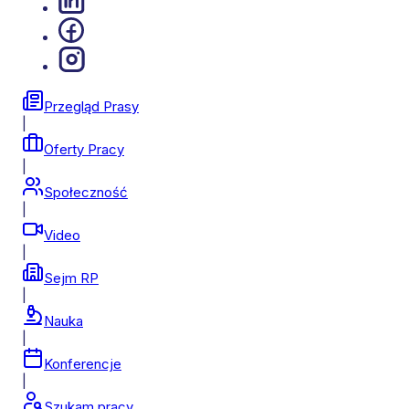
Przegląd Prasy
|
Oferty Pracy
|
Społeczność
|
Video
|
Sejm RP
|
Nauka
|
Konferencje
|
Szukam pracy