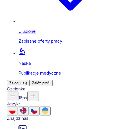
Ulubione
Zapisane oferty pracy
Nauka
Publikacje medyczne
Zaloguj się
Załóż profil
Czcionka:
16
px
Jezyk:
Znajdz nas: