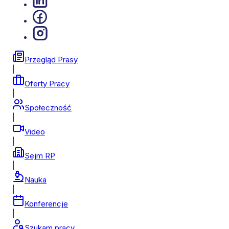
Przegląd Prasy
|
Oferty Pracy
|
Społeczność
|
Video
|
Sejm RP
|
Nauka
|
Konferencje
|
Szukam pracy