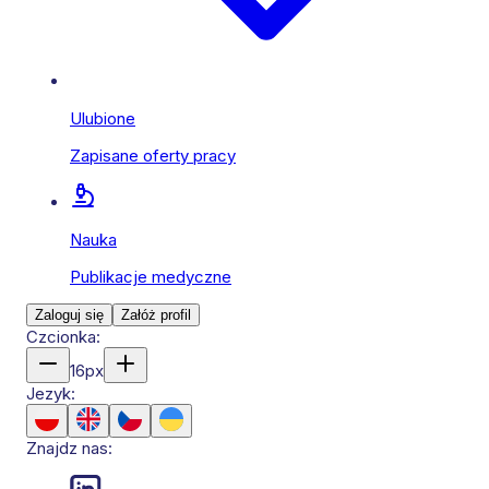
Ulubione
Zapisane oferty pracy
Nauka
Publikacje medyczne
Zaloguj się
Załóż profil
Czcionka:
16
px
Jezyk:
Znajdz nas: