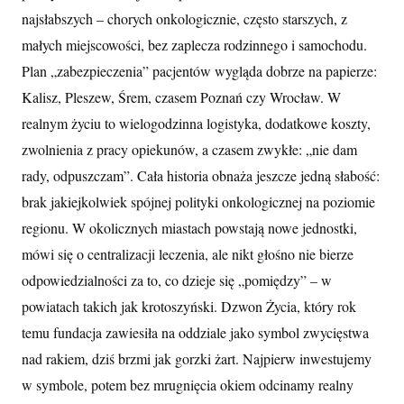
najsłabszych – chorych onkologicznie, często starszych, z
małych miejscowości, bez zaplecza rodzinnego i samochodu.
Plan „zabezpieczenia” pacjentów wygląda dobrze na papierze:
Kalisz, Pleszew, Śrem, czasem Poznań czy Wrocław. W
realnym życiu to wielogodzinna logistyka, dodatkowe koszty,
zwolnienia z pracy opiekunów, a czasem zwykłe: „nie dam
rady, odpuszczam”. Cała historia obnaża jeszcze jedną słabość:
brak jakiejkolwiek spójnej polityki onkologicznej na poziomie
regionu. W okolicznych miastach powstają nowe jednostki,
mówi się o centralizacji leczenia, ale nikt głośno nie bierze
odpowiedzialności za to, co dzieje się „pomiędzy” – w
powiatach takich jak krotoszyński. Dzwon Życia, który rok
temu fundacja zawiesiła na oddziale jako symbol zwycięstwa
nad rakiem, dziś brzmi jak gorzki żart. Najpierw inwestujemy
w symbole, potem bez mrugnięcia okiem odcinamy realny