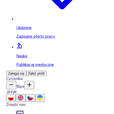
Ulubione
Zapisane oferty pracy
Nauka
Publikacje medyczne
Zaloguj się
Załóż profil
Czcionka:
16
px
Jezyk:
Znajdz nas: