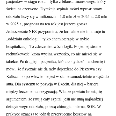
pacjentów w ciągu roku – tylko z bilansu finansowego, który
świeci na czerwono. Dyrekcja szpitala mówi wprost: straty
oddziału liczy się w milionach – 1,8 mln zł w 2024 r., 2,8 mln
w 2025 r., prognoza na ten rok jest jeszcze gorsza.
Jednocześnie NFZ przypomina, że formalnie nie finansuje tu
„oddziału onkologii”, tylko chemioterapię w trybie
hospitalizacji. To zderzenie dwóch logik. Po jednej stronie
rachunkowość, która wycina wszystko, co nie mieści się w
tabelce. Po drugiej – pacjentka, która co tydzień ma chemię i
mówi, że fizycznie nie da rady dojeżdżać do Pleszewa czy
Kalisza, bo po wlewie nie jest w stanie samodzielnie wsiąść do
auta. Dla systemu to pozycja w Excelu, dla niej – bariera
między leczeniem a rezygnacją. Władze powiatu bronią się
argumentem, że ratują cały szpital: jeśli nie utną najbardziej
deficytowego oddziału, polecą chirurgia, interna, SOR. W
praktyce oznacza to jednak przerzucenie kosztów na