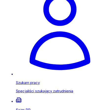
Szukam pracy
Specjaliści szukający zatrudnienia
Sejm RP