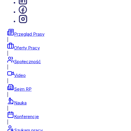
Przegląd Prasy
|
Oferty Pracy
|
Społeczność
|
Video
|
Sejm RP
|
Nauka
|
Konferencje
|
Szukam pracy