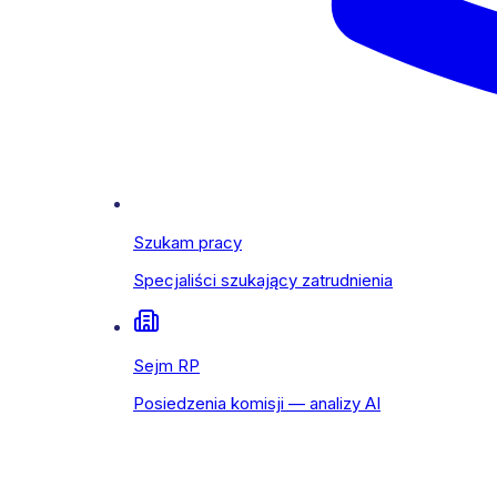
Szukam pracy
Specjaliści szukający zatrudnienia
Sejm RP
Posiedzenia komisji — analizy AI