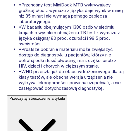
•
Przenośny test MiniDock MTB wykrywający
gruźlicę płuc z wymazu z języka daje wynik w mniej
niż 35 minut i nie wymaga pełnego zaplecza
laboratoryjnego.
•
W badaniu obejmującym 1380 osób w siedmiu
krajach o wysokim obciążeniu TB test z wymazu z
języka osiągnął 80 proc. czułości i 99,5 proc.
swoistości.
•
Prostsze pobranie materiału może zwiększyć
dostęp do diagnostyki u pacjentów, którzy nie
potrafią odkrztusić plwociny, m.in. części osób z
HIV, dzieci i chorych w cięższym stanie.
•
WHO przeszła już do etapu wdrożeniowego dla tej
klasy testów, ale obecna wersja urządzenia nie
wykrywa lekooporności i powinna uzupełniać, a nie
zastępować dotychczasową diagnostykę.
Przeczytaj streszczenie artykułu