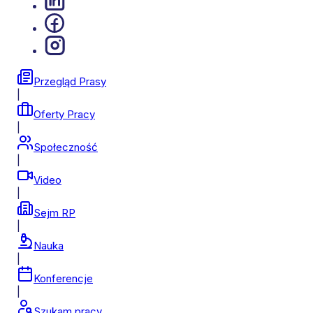
Przegląd Prasy
|
Oferty Pracy
|
Społeczność
|
Video
|
Sejm RP
|
Nauka
|
Konferencje
|
Szukam pracy