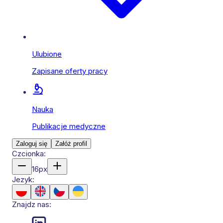
Ulubione
Zapisane oferty pracy
Nauka
Publikacje medyczne
Zaloguj się
Załóż profil
Czcionka:
16
px
Jezyk:
Znajdz nas: