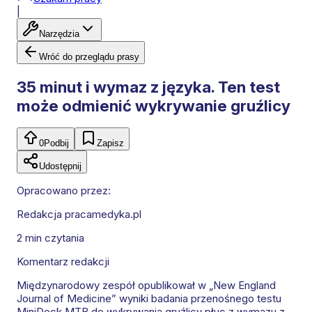
|
Narzędzia
Wróć do przeglądu prasy
35 minut i wymaz z języka. Ten test
może odmienić wykrywanie gruźlicy
0
Podbij
Zapisz
Udostępnij
Opracowano przez:
Redakcja pracamedyka.pl
2 min
czytania
Komentarz redakcji
Międzynarodowy zespół opublikował w „New England
Journal of Medicine” wyniki badania przenośnego testu
MiniDock MTB do wykrywania gruźlicy płuc z wymazu z