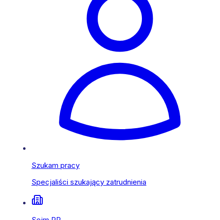
Szukam pracy
Specjaliści szukający zatrudnienia
Sejm RP