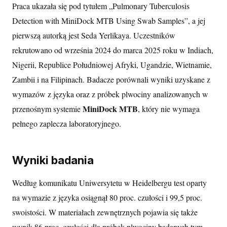
Praca ukazała się pod tytułem „Pulmonary Tuberculosis
Detection with MiniDock MTB Using Swab Samples”, a jej
pierwszą autorką jest Seda Yerlikaya. Uczestników
rekrutowano od września 2024 do marca 2025 roku w Indiach,
Nigerii, Republice Południowej Afryki, Ugandzie, Wietnamie,
Zambii i na Filipinach. Badacze porównali wyniki uzyskane z
wymazów z języka oraz z próbek plwociny analizowanych w
MiniDock MTB
przenośnym systemie
, który nie wymaga
pełnego zaplecza laboratoryjnego.
Wyniki badania
Według komunikatu Uniwersytetu w Heidelbergu test oparty
na wymazie z języka osiągnął 80 proc. czułości i 99,5 proc.
swoistości. W materiałach zewnętrznych pojawia się także
wynik 86 proc. czułości dla próbek plwociny badanych tym