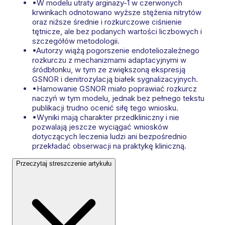
•
W modelu utraty arginazy-1 w czerwonych
krwinkach odnotowano wyższe stężenia nitrytów
oraz niższe średnie i rozkurczowe ciśnienie
tętnicze, ale bez podanych wartości liczbowych i
szczegółów metodologii.
•
Autorzy wiążą pogorszenie endoteliozależnego
rozkurczu z mechanizmami adaptacyjnymi w
śródbłonku, w tym ze zwiększoną ekspresją
GSNOR i denitrozylacją białek sygnalizacyjnych.
•
Hamowanie GSNOR miało poprawiać rozkurcz
naczyń w tym modelu, jednak bez pełnego tekstu
publikacji trudno ocenić siłę tego wniosku.
•
Wyniki mają charakter przedkliniczny i nie
pozwalają jeszcze wyciągać wniosków
dotyczących leczenia ludzi ani bezpośrednio
przekładać obserwacji na praktykę kliniczną.
Przeczytaj streszczenie artykułu