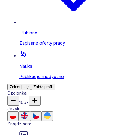
Ulubione
Zapisane oferty pracy
Nauka
Publikacje medyczne
Zaloguj się
Załóż profil
Czcionka:
16
px
Jezyk:
Znajdz nas: