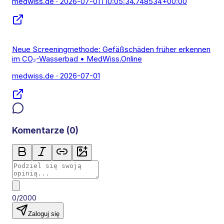
medwiss.de
· 2026-07-01T10:05:34.748534+00:00
Neue Screeningmethode: Gefäßschäden früher erkennen
im CO₂-Wasserbad • MedWiss.Online
medwiss.de
· 2026-07-01
Komentarze (
0
)
0/2000
Zaloguj się