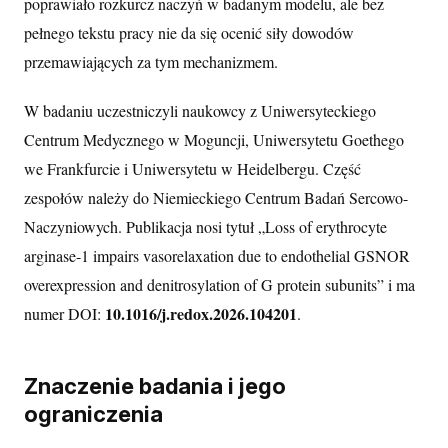
poprawiało rozkurcz naczyń w badanym modelu, ale bez
pełnego tekstu pracy nie da się ocenić siły dowodów
przemawiających za tym mechanizmem.
W badaniu uczestniczyli naukowcy z Uniwersyteckiego
Centrum Medycznego w Moguncji, Uniwersytetu Goethego
we Frankfurcie i Uniwersytetu w Heidelbergu. Część
zespołów należy do Niemieckiego Centrum Badań Sercowo-
Naczyniowych. Publikacja nosi tytuł „Loss of erythrocyte
arginase-1 impairs vasorelaxation due to endothelial GSNOR
overexpression and denitrosylation of G protein subunits” i ma
10.1016/j.redox.2026.104201
numer DOI:
.
Znaczenie badania i jego
ograniczenia