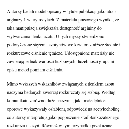
Autorzy badali model opisany w tytule publikacji jako utrata
arginazy 1 w erytrocytach. Z materiału prasowego wynika, że
taka manipulacja zwiększała dostępność argininy do
wytwarzania tlenku azotu. U tych myszy stwierdzono
podwyższone stężenia azotynów we krwi oraz niższe średnie i
rozkurczowe ciśnienie tętnicze. Udostępnione materiały nie
zawierają jednak wartości liczbowych, liczebności grup ani
opisu metod pomiaru ciśnienia.
Mimo wyższych wskaźników związanych z tlenkiem azotu
naczynia badanych zwierząt rozkurczały się słabiej. Według
komunikatu zarówno duże naczynia, jak i małe tętnice
oporowe wykazywały osłabioną odpowiedź na acetylocholinę,
co autorzy interpretują jako pogorszenie śródbłonkozależnego
rozkurczu naczyń. Również w tym przypadku przekazane