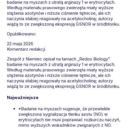
badanie na myszach z utratą arginazy 1 w erytrocytach.
Według materiału prasowego zwierzęta miały wyższe
stężenia azotynów i niższe ciśnienie tętnicze, ale ich
naczynia słabiej reagowały na acetylocholinę; autorzy
wiążą to ze zwiększoną ekspresją GSNOR w śródbłonku.
Opublikowano:
22 maja 2026
Komentarz redakcji
Zespół z Niemiec opisał na łamach „Redox Biology”
badanie na myszach z utratą arginazy 1 w erytrocytach.
Według materiału prasowego zwierzęta miały wyższe
stężenia azotynów i niższe ciśnienie tętnicze, ale ich
naczynia słabiej reagowały na acetylocholinę; autorzy
wiążą to ze zwiększoną ekspresją GSNOR w śródbłonku.
Najważniejsze
•
Badanie na myszach sugeruje, że przewlekle
zwiększona sygnalizacja tlenku azotu (NO) w
erytrocytach nie musi poprawiać rozkurczu naczyń,
mimo wyższych wskaźników związanych z NO.