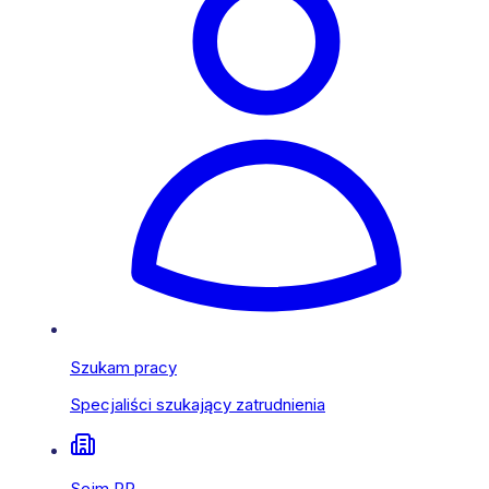
Szukam pracy
Specjaliści szukający zatrudnienia
Sejm RP