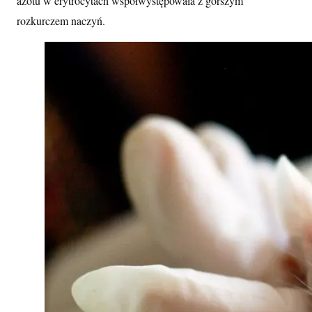
azotu w erytrocytach współwystępowała z gorszym
rozkurczem naczyń.