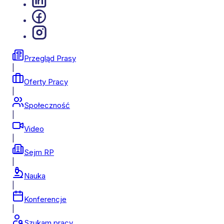
Przegląd Prasy
|
Oferty Pracy
|
Społeczność
|
Video
|
Sejm RP
|
Nauka
|
Konferencje
|
Szukam pracy