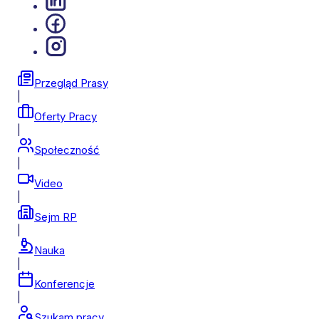
Przegląd Prasy
|
Oferty Pracy
|
Społeczność
|
Video
|
Sejm RP
|
Nauka
|
Konferencje
|
Szukam pracy