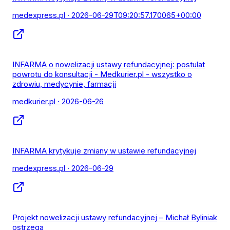
medexpress.pl
· 2026-06-29T09:20:57.170065+00:00
INFARMA o nowelizacji ustawy refundacyjnej: postulat
powrotu do konsultacji - Medkurier.pl - wszystko o
zdrowiu, medycynie, farmacji
medkurier.pl
· 2026-06-26
INFARMA krytykuje zmiany w ustawie refundacyjnej
medexpress.pl
· 2026-06-29
Projekt nowelizacji ustawy refundacyjnej – Michał Byliniak
ostrzega