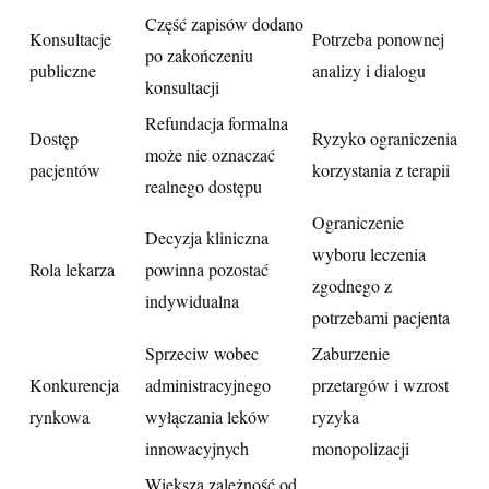
Część zapisów dodano
Konsultacje
Potrzeba ponownej
po zakończeniu
publiczne
analizy i dialogu
konsultacji
Refundacja formalna
Dostęp
Ryzyko ograniczenia
może nie oznaczać
pacjentów
korzystania z terapii
realnego dostępu
Ograniczenie
Decyzja kliniczna
wyboru leczenia
Rola lekarza
powinna pozostać
zgodnego z
indywidualna
potrzebami pacjenta
Sprzeciw wobec
Zaburzenie
Konkurencja
administracyjnego
przetargów i wzrost
rynkowa
wyłączania leków
ryzyka
innowacyjnych
monopolizacji
Większa zależność od