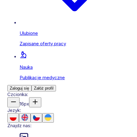
Ulubione
Zapisane oferty pracy
Nauka
Publikacje medyczne
Zaloguj się
Załóż profil
Czcionka:
16
px
Jezyk:
Znajdz nas: