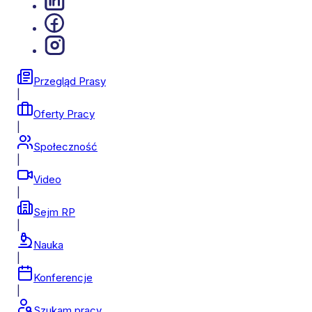
Przegląd Prasy
|
Oferty Pracy
|
Społeczność
|
Video
|
Sejm RP
|
Nauka
|
Konferencje
|
Szukam pracy