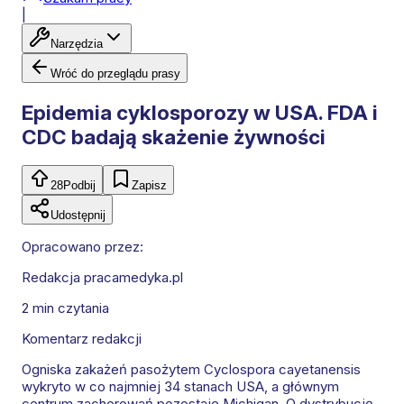
|
Narzędzia
Wróć do przeglądu prasy
Epidemia cyklosporozy w USA. FDA i
CDC badają skażenie żywności
28
Podbij
Zapisz
Udostępnij
Opracowano przez:
Redakcja pracamedyka.pl
2 min
czytania
Komentarz redakcji
Ogniska zakażeń pasożytem Cyclospora cayetanensis
wykryto w co najmniej 34 stanach USA, a głównym
centrum zachorowań pozostaje Michigan. O dystrybucję