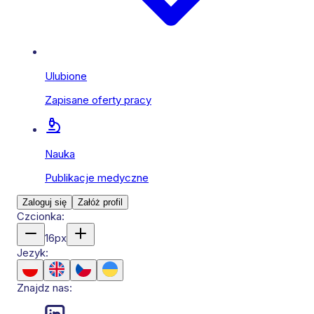
Ulubione
Zapisane oferty pracy
Nauka
Publikacje medyczne
Zaloguj się
Załóż profil
Czcionka:
16
px
Jezyk:
Znajdz nas: