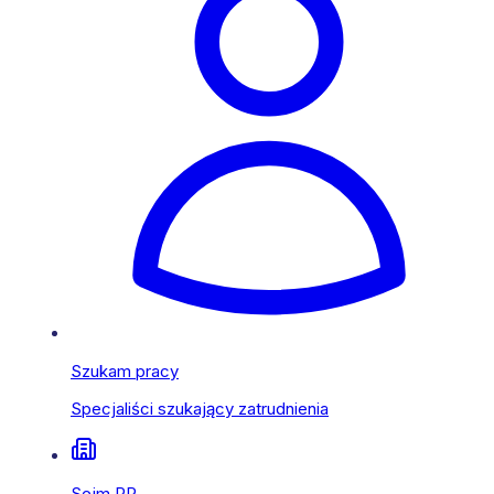
Szukam pracy
Specjaliści szukający zatrudnienia
Sejm RP