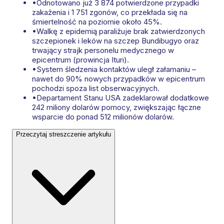
•
Odnotowano już 3 874 potwierdzone przypadki
zakażenia i 1 751 zgonów, co przekłada się na
śmiertelność na poziomie około 45%.
•
Walkę z epidemią paraliżuje brak zatwierdzonych
szczepionek i leków na szczep Bundibugyo oraz
trwający strajk personelu medycznego w
epicentrum (prowincja Ituri).
•
System śledzenia kontaktów uległ załamaniu –
nawet do 90% nowych przypadków w epicentrum
pochodzi spoza list obserwacyjnych.
•
Departament Stanu USA zadeklarował dodatkowe
242 miliony dolarów pomocy, zwiększając łączne
wsparcie do ponad 512 milionów dolarów.
Przeczytaj streszczenie artykułu