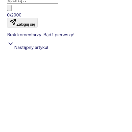
0/2000
Zaloguj się
Brak komentarzy. Bądź pierwszy!
Następny artykuł
Strajk personelu medycznego w DR Konga
paraliżuje walkę z epidemią eboli
Protest lekarzy i pielęgniarek sparaliżował opiekę nad
chorymi w epicentrum trwającej od maja epidemii
wywołanej przez rzadki szczep wirusa Bundibugyo.
Personel domaga się uregulowania zaległych premii
motywacyjnych, które stanowią główne źródło utrzymania
medyków. Sytuację w kraju dodatkowo komplikują
rozbieżności w oficjalnych danych dotyczących liczby
zgonów i zakażeń.