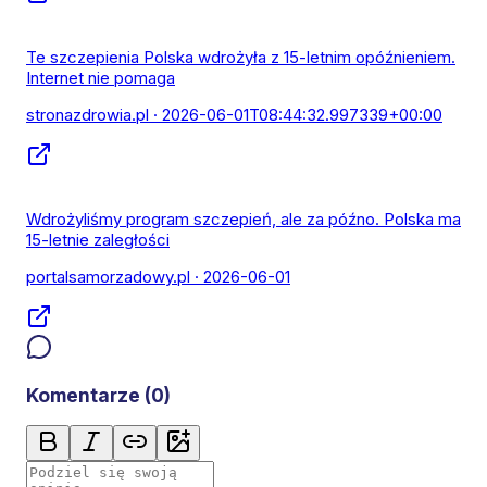
Te szczepienia Polska wdrożyła z 15-letnim opóźnieniem.
Internet nie pomaga
stronazdrowia.pl
· 2026-06-01T08:44:32.997339+00:00
Wdrożyliśmy program szczepień, ale za późno. Polska ma
15-letnie zaległości
portalsamorzadowy.pl
· 2026-06-01
Komentarze (
0
)