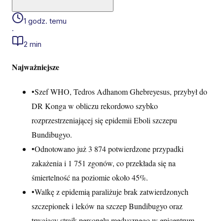
1 godz. temu
·
2 min
Najważniejsze
•
Szef WHO, Tedros Adhanom Ghebreyesus, przybył do
DR Konga w obliczu rekordowo szybko
rozprzestrzeniającej się epidemii Eboli szczepu
Bundibugyo.
•
Odnotowano już 3 874 potwierdzone przypadki
zakażenia i 1 751 zgonów, co przekłada się na
śmiertelność na poziomie około 45%.
•
Walkę z epidemią paraliżuje brak zatwierdzonych
szczepionek i leków na szczep Bundibugyo oraz
trwający strajk personelu medycznego w epicentrum