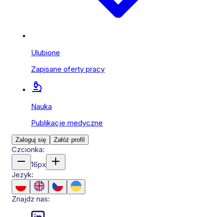
Ulubione
Zapisane oferty pracy
Nauka
Publikacje medyczne
Zaloguj się
Załóż profil
Czcionka:
16
px
Jezyk:
Znajdz nas: