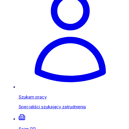
Szukam pracy
Specjaliści szukający zatrudnienia
Sejm RP