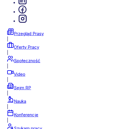
Przegląd Prasy
|
Oferty Pracy
|
Społeczność
|
Video
|
Sejm RP
|
Nauka
|
Konferencje
|
Szukam pracy