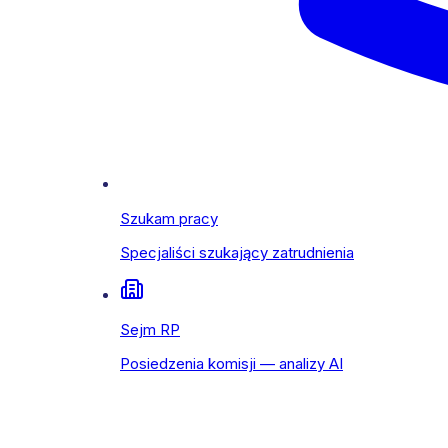
Szukam pracy
Specjaliści szukający zatrudnienia
Sejm RP
Posiedzenia komisji — analizy AI