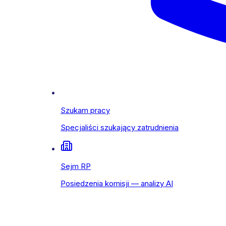
Szukam pracy
Specjaliści szukający zatrudnienia
Sejm RP
Posiedzenia komisji — analizy AI