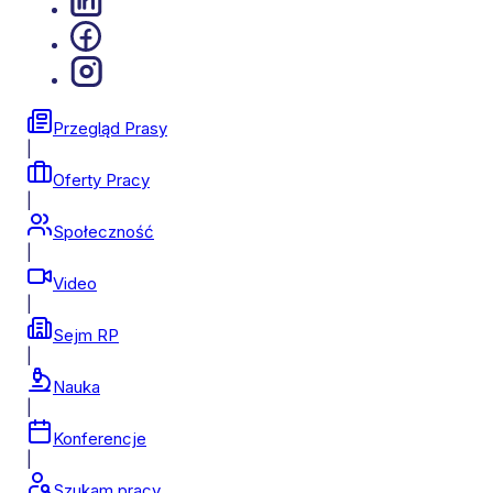
Przegląd Prasy
|
Oferty Pracy
|
Społeczność
|
Video
|
Sejm RP
|
Nauka
|
Konferencje
|
Szukam pracy