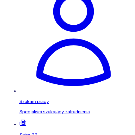
Szukam pracy
Specjaliści szukający zatrudnienia
Sejm RP