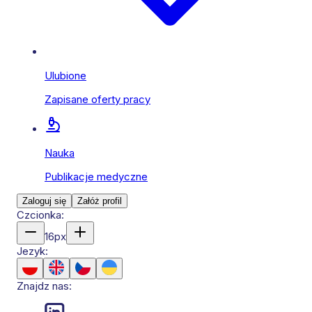
Ulubione
Zapisane oferty pracy
Nauka
Publikacje medyczne
Zaloguj się
Załóż profil
Czcionka:
16
px
Jezyk:
Znajdz nas: