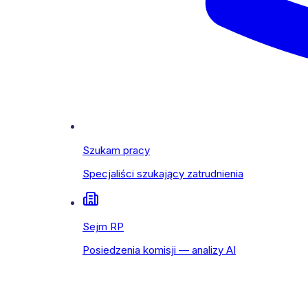
Szukam pracy
Specjaliści szukający zatrudnienia
Sejm RP
Posiedzenia komisji — analizy AI