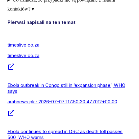
kontaktów?
▼
Pierwsi napisali na ten temat
timeslive.co.za
timeslive.co.za
Ebola outbreak in Congo still in ‘expansion phase’, WHO
says
arabnews.pk
· 2026-07-07T17:50:30.477012+00:00
Ebola continues to spread in DRC as death toll passes
500, WHO warns