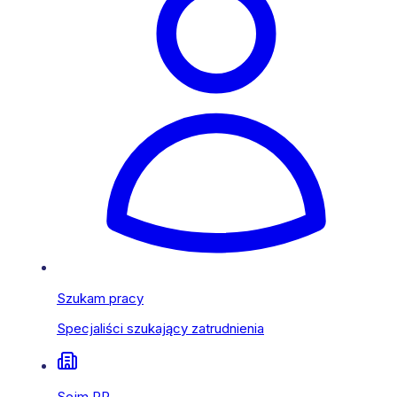
Szukam pracy
Specjaliści szukający zatrudnienia
Sejm RP