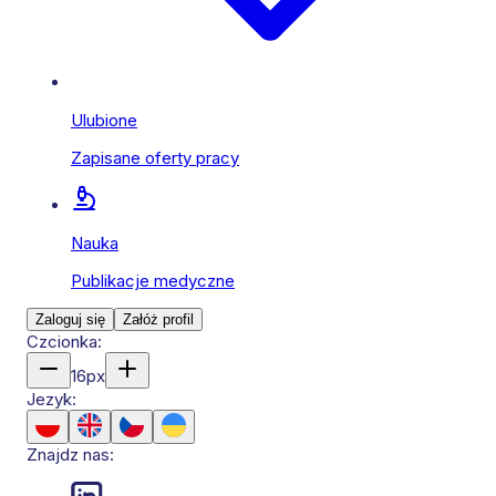
Ulubione
Zapisane oferty pracy
Nauka
Publikacje medyczne
Zaloguj się
Załóż profil
Czcionka:
16
px
Jezyk:
Znajdz nas: