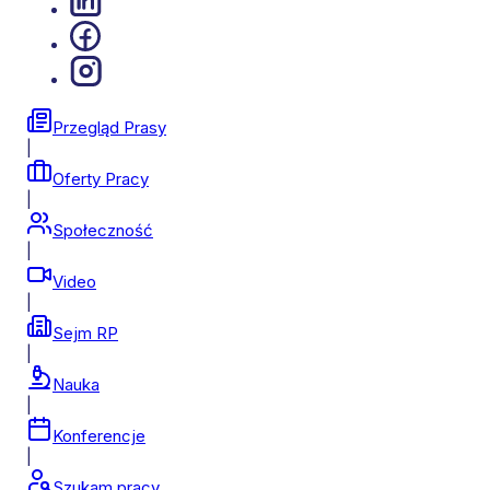
Przegląd Prasy
|
Oferty Pracy
|
Społeczność
|
Video
|
Sejm RP
|
Nauka
|
Konferencje
|
Szukam pracy