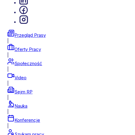
Przegląd Prasy
|
Oferty Pracy
|
Społeczność
|
Video
|
Sejm RP
|
Nauka
|
Konferencje
|
Szukam pracy