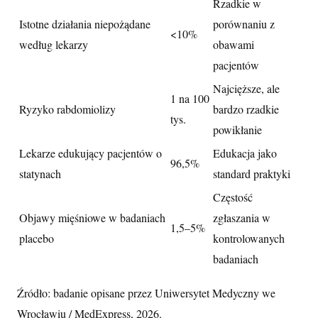
Rzadkie w
Istotne działania niepożądane
porównaniu z
<10%
według lekarzy
obawami
pacjentów
Najcięższe, ale
1 na 100
Ryzyko rabdomiolizy
bardzo rzadkie
tys.
powikłanie
Lekarze edukujący pacjentów o
Edukacja jako
96,5%
statynach
standard praktyki
Częstość
Objawy mięśniowe w badaniach
zgłaszania w
1,5–5%
placebo
kontrolowanych
badaniach
Źródło: badanie opisane przez Uniwersytet Medyczny we
Wrocławiu / MedExpress, 2026.