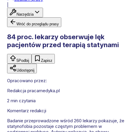
|
Narzędzia
Wróć do przeglądu prasy
84 proc. lekarzy obserwuje lęk
pacjentów przed terapią statynami
5
Podbij
Zapisz
Udostępnij
Opracowano przez:
Redakcja pracamedyka.pl
2 min
czytania
Komentarz redakcji
Badanie przeprowadzone wśród 260 lekarzy pokazuje, że
statynofobia pozostaje częstym problemem w
codziennej praktyce. Autorzy wskazują, że obawy