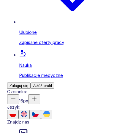
Ulubione
Zapisane oferty pracy
Nauka
Publikacje medyczne
Zaloguj się
Załóż profil
Czcionka:
16
px
Jezyk:
Znajdz nas: