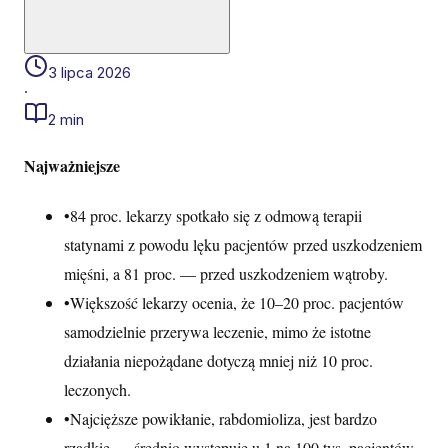
3 lipca 2026
·
2 min
Najważniejsze
•
84 proc. lekarzy spotkało się z odmową terapii
statynami z powodu lęku pacjentów przed uszkodzeniem
mięśni, a 81 proc. — przed uszkodzeniem wątroby.
•
Większość lekarzy ocenia, że 10–20 proc. pacjentów
samodzielnie przerywa leczenie, mimo że istotne
działania niepożądane dotyczą mniej niż 10 proc.
leczonych.
•
Najcięższe powikłanie, rabdomioliza, jest bardzo
rzadkie — średnio występuje u 1 na 100 tys. pacjentów.