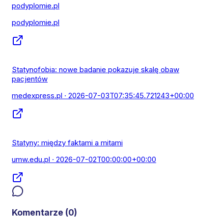
podyplomie.pl
podyplomie.pl
Statynofobia: nowe badanie pokazuje skalę obaw
pacjentów
medexpress.pl
· 2026-07-03T07:35:45.721243+00:00
Statyny: między faktami a mitami
umw.edu.pl
· 2026-07-02T00:00:00+00:00
Komentarze (
0
)