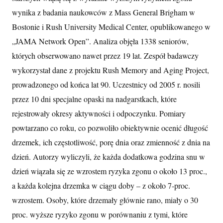
wynika z badania naukowców z Mass General Brigham w
Bostonie i Rush University Medical Center, opublikowanego w
„JAMA Network Open”. Analiza objęła 1338 seniorów,
których obserwowano nawet przez 19 lat. Zespół badawczy
wykorzystał dane z projektu Rush Memory and Aging Project,
prowadzonego od końca lat 90. Uczestnicy od 2005 r. nosili
przez 10 dni specjalne opaski na nadgarstkach, które
rejestrowały okresy aktywności i odpoczynku. Pomiary
powtarzano co roku, co pozwoliło obiektywnie ocenić długość
drzemek, ich częstotliwość, porę dnia oraz zmienność z dnia na
dzień. Autorzy wyliczyli, że każda dodatkowa godzina snu w
dzień wiązała się ze wzrostem ryzyka zgonu o około 13 proc.,
a każda kolejna drzemka w ciągu doby – z około 7‑proc.
wzrostem. Osoby, które drzemały głównie rano, miały o 30
proc. wyższe ryzyko zgonu w porównaniu z tymi, które