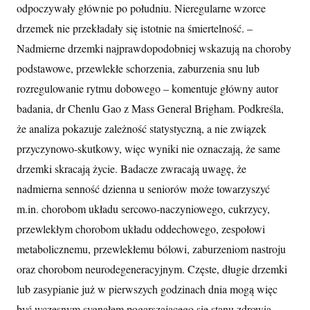
odpoczywały głównie po południu. Nieregularne wzorce
drzemek nie przekładały się istotnie na śmiertelność. –
Nadmierne drzemki najprawdopodobniej wskazują na choroby
podstawowe, przewlekłe schorzenia, zaburzenia snu lub
rozregulowanie rytmu dobowego – komentuje główny autor
badania, dr Chenlu Gao z Mass General Brigham. Podkreśla,
że analiza pokazuje zależność statystyczną, a nie związek
przyczynowo‑skutkowy, więc wyniki nie oznaczają, że same
drzemki skracają życie. Badacze zwracają uwagę, że
nadmierna senność dzienna u seniorów może towarzyszyć
m.in. chorobom układu sercowo‑naczyniowego, cukrzycy,
przewlekłym chorobom układu oddechowego, zespołowi
metabolicznemu, przewlekłemu bólowi, zaburzeniom nastroju
oraz chorobom neurodegeneracyjnym. Częste, długie drzemki
lub zasypianie już w pierwszych godzinach dnia mogą więc
być wczesnym sygnałem pogarszającego się stanu zdrowia.