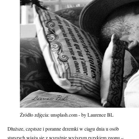
Źródło zdjęcia: unsplash.com - by Laurence BL
Dłuższe, częstsze i poranne drzemki w ciągu dnia u osób
starszych wiążą się z wyraźnie wyższym ryzykiem zgonu –