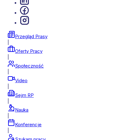
Przegląd Prasy
|
Oferty Pracy
|
Społeczność
|
Video
|
Sejm RP
|
Nauka
|
Konferencje
|
Szukam pracy