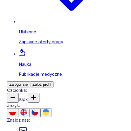
Ulubione
Zapisane oferty pracy
Nauka
Publikacje medyczne
Zaloguj się
Załóż profil
Czcionka:
16
px
Jezyk:
Znajdz nas: