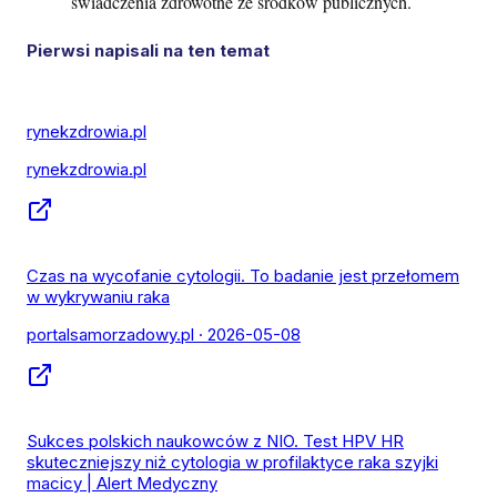
świadczenia zdrowotne ze środków publicznych.
Pierwsi napisali na ten temat
rynekzdrowia.pl
rynekzdrowia.pl
Czas na wycofanie cytologii. To badanie jest przełomem
w wykrywaniu raka
portalsamorzadowy.pl
· 2026-05-08
Sukces polskich naukowców z NIO. Test HPV HR
skuteczniejszy niż cytologia w profilaktyce raka szyjki
macicy | Alert Medyczny