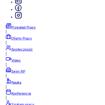
Przegląd Prasy
|
Oferty Pracy
|
Społeczność
|
Video
|
Sejm RP
|
Nauka
|
Konferencje
|
Szukam pracy