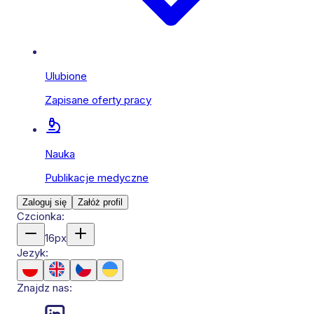
Ulubione
Zapisane oferty pracy
Nauka
Publikacje medyczne
Zaloguj się
Załóż profil
Czcionka:
16
px
Jezyk:
Znajdz nas: