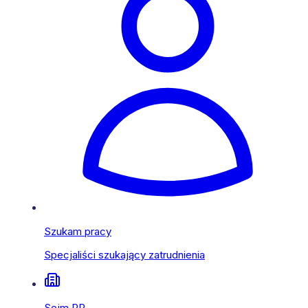
Szukam pracy
Specjaliści szukający zatrudnienia
Sejm RP