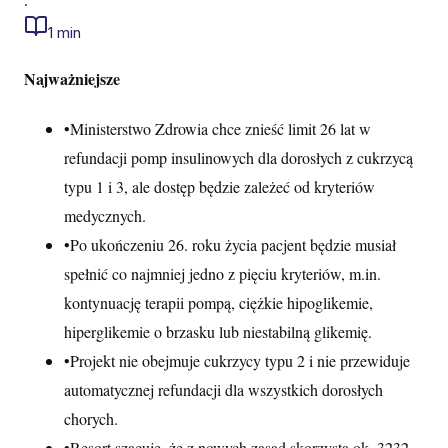
·
1 min
Najważniejsze
•
Ministerstwo Zdrowia chce znieść limit 26 lat w
refundacji pomp insulinowych dla dorosłych z cukrzycą
typu 1 i 3, ale dostęp będzie zależeć od kryteriów
medycznych.
•
Po ukończeniu 26. roku życia pacjent będzie musiał
spełnić co najmniej jedno z pięciu kryteriów, m.in.
kontynuację terapii pompą, ciężkie hipoglikemie,
hiperglikemie o brzasku lub niestabilną glikemię.
•
Projekt nie obejmuje cukrzycy typu 2 i nie przewiduje
automatycznej refundacji dla wszystkich dorosłych
chorych.
•
Resort szacuje, że z nowych zasad skorzysta ok. 3232