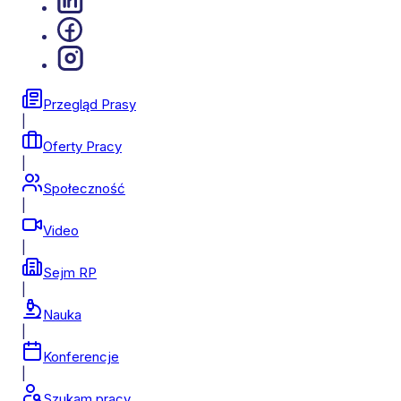
Przegląd Prasy
|
Oferty Pracy
|
Społeczność
|
Video
|
Sejm RP
|
Nauka
|
Konferencje
|
Szukam pracy