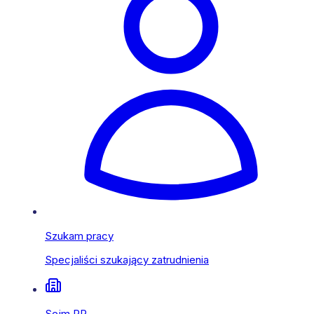
Szukam pracy
Specjaliści szukający zatrudnienia
Sejm RP