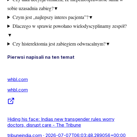
sobie uzasadnia zabieg?
▼
Czym jest „najlepszy interes pacjenta”?
▼
Dlaczego w sprawie powołano wielodyscyplinarny zespół?
▼
Czy histerektomia jest zabiegiem odwracalnym?
▼
Pierwsi napisali na ten temat
whbl.com
whbl.com
Hiding his face: Indias new transgender rules worry
doctors, disrupt care - The Tribune
tribuneindia.com
· 2026-07-07T06:03:48.289056+00:00