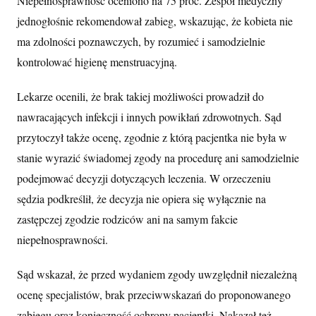
Niepełnosprawność oceniono na 75 proc. Zespół medyczny
jednogłośnie rekomendował zabieg, wskazując, że kobieta nie
ma zdolności poznawczych, by rozumieć i samodzielnie
kontrolować higienę menstruacyjną.
Lekarze ocenili, że brak takiej możliwości prowadził do
nawracających infekcji i innych powikłań zdrowotnych. Sąd
przytoczył także ocenę, zgodnie z którą pacjentka nie była w
stanie wyrazić świadomej zgody na procedurę ani samodzielnie
podejmować decyzji dotyczących leczenia. W orzeczeniu
sędzia podkreślił, że decyzja nie opiera się wyłącznie na
zastępczej zgodzie rodziców ani na samym fakcie
niepełnosprawności.
Sąd wskazał, że przed wydaniem zgody uwzględnił niezależną
ocenę specjalistów, brak przeciwwskazań do proponowanego
zabiegu oraz konieczność ochrony pacjentki. Nakazał też