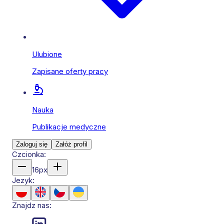
Ulubione
Zapisane oferty pracy
Nauka
Publikacje medyczne
Zaloguj się
Załóż profil
Czcionka:
16
px
Jezyk:
Znajdz nas: