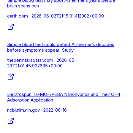
Simple blood test may spot Alzheimer’s years before
brain scans can
earth.com
· 2026-06-02T21:15:01.412302+00:00
Simple blood test could detect Alzheimer’s decades
before symptoms appear: Study
thepeninsulaqatar.com
· 2026-05-
29T21:01:45.932685+00:00
Electrospun Ta-MOF/PEBA Nanohybrids and Their CH4
Adsorption Application
ncbi.nlm.nih.gov
· 2022-06-16