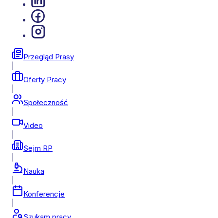
Przegląd Prasy
|
Oferty Pracy
|
Społeczność
|
Video
|
Sejm RP
|
Nauka
|
Konferencje
|
Szukam pracy