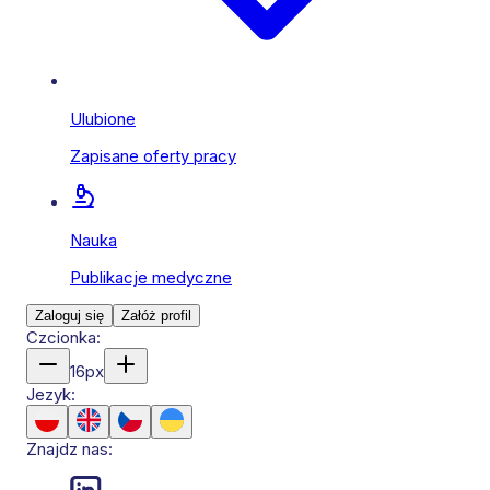
Ulubione
Zapisane oferty pracy
Nauka
Publikacje medyczne
Zaloguj się
Załóż profil
Czcionka:
16
px
Jezyk:
Znajdz nas: