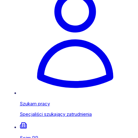
Szukam pracy
Specjaliści szukający zatrudnienia
Sejm RP