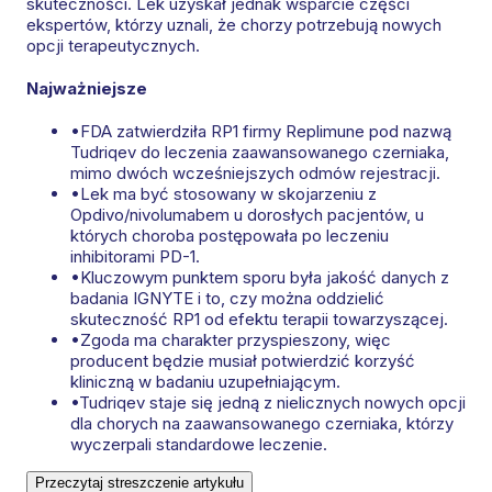
skuteczności. Lek uzyskał jednak wsparcie części
ekspertów, którzy uznali, że chorzy potrzebują nowych
opcji terapeutycznych.
Najważniejsze
•
FDA zatwierdziła RP1 firmy Replimune pod nazwą
Tudriqev do leczenia zaawansowanego czerniaka,
mimo dwóch wcześniejszych odmów rejestracji.
•
Lek ma być stosowany w skojarzeniu z
Opdivo/nivolumabem u dorosłych pacjentów, u
których choroba postępowała po leczeniu
inhibitorami PD-1.
•
Kluczowym punktem sporu była jakość danych z
badania IGNYTE i to, czy można oddzielić
skuteczność RP1 od efektu terapii towarzyszącej.
•
Zgoda ma charakter przyspieszony, więc
producent będzie musiał potwierdzić korzyść
kliniczną w badaniu uzupełniającym.
•
Tudriqev staje się jedną z nielicznych nowych opcji
dla chorych na zaawansowanego czerniaka, którzy
wyczerpali standardowe leczenie.
Przeczytaj streszczenie artykułu