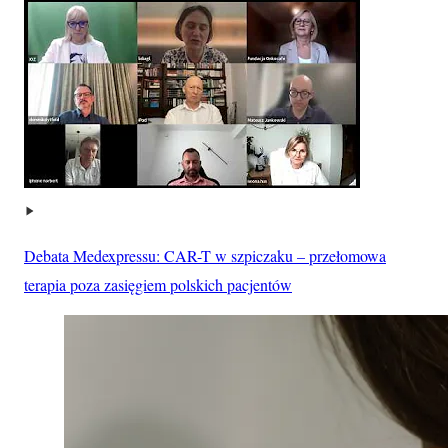
Debata Medexpressu: CAR-T w szpiczaku – przełomowa
terapia poza zasięgiem polskich pacjentów