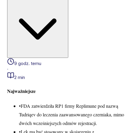
9 godz. temu
·
2 min
Najważniejsze
•
FDA zatwierdziła RP1 firmy Replimune pod nazwą
Tudriqev do leczenia zaawansowanego czerniaka, mimo
dwóch wcześniejszych odmów rejestracji.
•
Lek ma być stosowany w skojarzeniu z