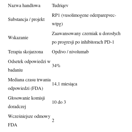
Nazwa handlowa
Tudriqev
RP1 (vusolimogene oderparepvec-
Substancja / projekt
wtpg)
Zaawansowany czerniak u dorosłych
Wskazanie
po progresji po inhibitorach PD-1
Terapia skojarzona
Opdivo / nivolumab
Odsetek odpowiedzi w
34%
badaniu
Mediana czasu trwania
14,1 miesiąca
odpowiedzi (FDA)
Głosowanie komisji
10 do 3
doradczej
Wcześniejsze odmowy
2
FDA