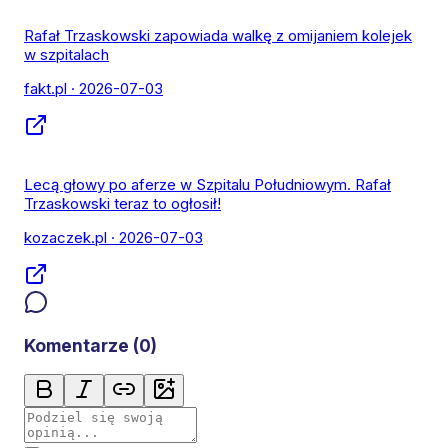
Rafał Trzaskowski zapowiada walkę z omijaniem kolejek
w szpitalach
fakt.pl
· 2026-07-03
Lecą głowy po aferze w Szpitalu Południowym. Rafał
Trzaskowski teraz to ogłosił!
kozaczek.pl
· 2026-07-03
Komentarze (
0
)