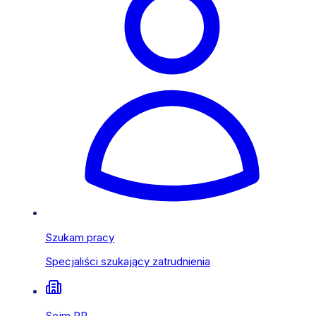
Szukam pracy
Specjaliści szukający zatrudnienia
Sejm RP