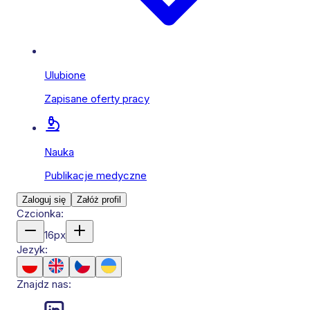
Ulubione
Zapisane oferty pracy
Nauka
Publikacje medyczne
Zaloguj się
Załóż profil
Czcionka:
16
px
Jezyk:
Znajdz nas: