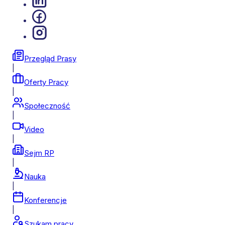
Przegląd Prasy
|
Oferty Pracy
|
Społeczność
|
Video
|
Sejm RP
|
Nauka
|
Konferencje
|
Szukam pracy