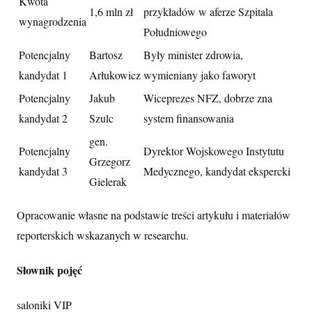
Kwota
1,6 mln zł
przykładów w aferze Szpitala
wynagrodzenia
Południowego
Potencjalny
Bartosz
Były minister zdrowia,
kandydat 1
Arłukowicz
wymieniany jako faworyt
Potencjalny
Jakub
Wiceprezes NFZ, dobrze zna
kandydat 2
Szulc
system finansowania
gen.
Potencjalny
Dyrektor Wojskowego Instytutu
Grzegorz
kandydat 3
Medycznego, kandydat ekspercki
Gielerak
Opracowanie własne na podstawie treści artykułu i materiałów
reporterskich wskazanych w researchu.
Słownik pojęć
saloniki VIP