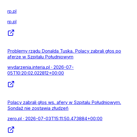
rp.pl
rp.pl
Problemy rządu Donalda Tuska. Polacy zabrali głos po
aferze w Szpitalu Południowym
wydarzenia.interia.pl
· 2026-07-
05T10:20:02.022812+00:00
Polacy zabrali głos ws. afery w Szpitalu Południowym.
Sondaż nie zostawia złudzeń
zero.pl
· 2026-07-03T15:11:50.473884+00:00