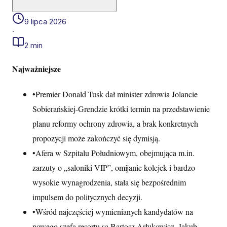
9 lipca 2026
·
2 min
Najważniejsze
•
Premier Donald Tusk dał minister zdrowia Jolancie
Sobierańskiej-Grendzie krótki termin na przedstawienie
planu reformy ochrony zdrowia, a brak konkretnych
propozycji może zakończyć się dymisją.
•
Afera w Szpitalu Południowym, obejmująca m.in.
zarzuty o „saloniki VIP”, omijanie kolejek i bardzo
wysokie wynagrodzenia, stała się bezpośrednim
impulsem do politycznych decyzji.
•
Wśród najczęściej wymienianych kandydatów na
nowego szefa resortu są Bartosz Arłukowicz, Jakub