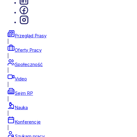
Przegląd Prasy
|
Oferty Pracy
|
Społeczność
|
Video
|
Sejm RP
|
Nauka
|
Konferencje
|
Szukam pracy