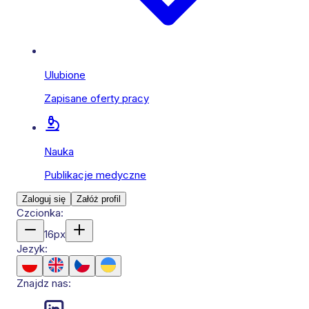
Ulubione
Zapisane oferty pracy
Nauka
Publikacje medyczne
Zaloguj się
Załóż profil
Czcionka:
16
px
Jezyk:
Znajdz nas: