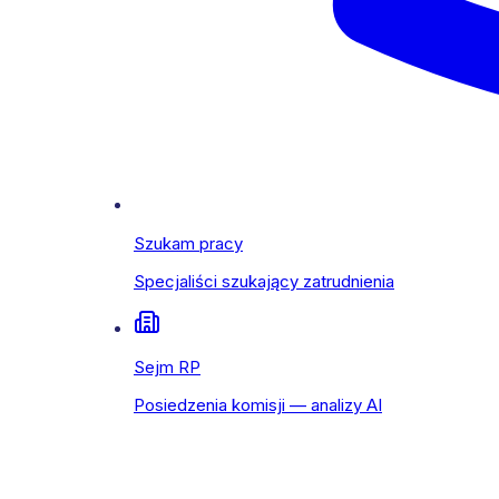
Szukam pracy
Specjaliści szukający zatrudnienia
Sejm RP
Posiedzenia komisji — analizy AI