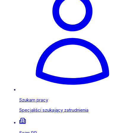
Szukam pracy
Specjaliści szukający zatrudnienia
Sejm RP