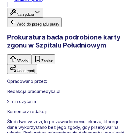
|
Narzędzia
Wróć do przeglądu prasy
Prokuratura bada podrobione karty
zgonu w Szpitalu Południowym
3
Podbij
Zapisz
Udostępnij
Opracowano przez:
Redakcja pracamedyka.pl
2 min
czytania
Komentarz redakcji
Śledztwo wszczęto po zawiadomieniu lekarza, którego
dane wykorzystano bez jego zgody, gdy przebywał na
urlopie. Prokuratura zabezpieczyła dokumenty i ma zlecić