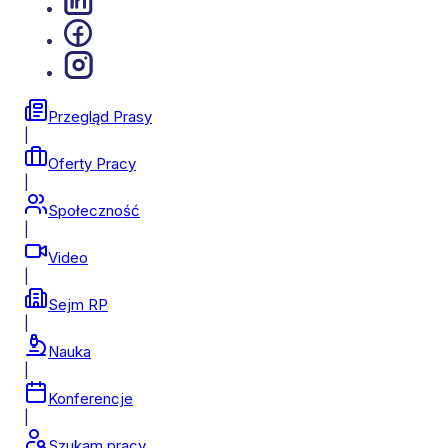
Przegląd Prasy
|
Oferty Pracy
|
Społeczność
|
Video
|
Sejm RP
|
Nauka
|
Konferencje
|
Szukam pracy