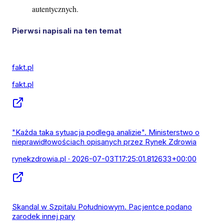
autentycznych.
Pierwsi napisali na ten temat
fakt.pl
fakt.pl
"Każda taka sytuacja podlega analizie". Ministerstwo o
nieprawidłowościach opisanych przez Rynek Zdrowia
rynekzdrowia.pl
· 2026-07-03T17:25:01.812633+00:00
Skandal w Szpitalu Południowym. Pacjentce podano
zarodek innej pary