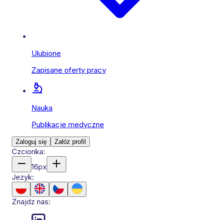
Ulubione
Zapisane oferty pracy
Nauka
Publikacje medyczne
Zaloguj się
Załóż profil
Czcionka:
16
px
Jezyk:
Znajdz nas: