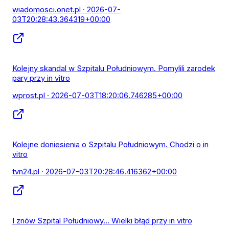
wiadomosci.onet.pl
· 2026-07-
03T20:28:43.364319+00:00
Kolejny skandal w Szpitalu Południowym. Pomylili zarodek
pary przy in vitro
wprost.pl
· 2026-07-03T18:20:06.746285+00:00
Kolejne doniesienia o Szpitalu Południowym. Chodzi o in
vitro
tvn24.pl
· 2026-07-03T20:28:46.416362+00:00
I znów Szpital Południowy... Wielki błąd przy in vitro