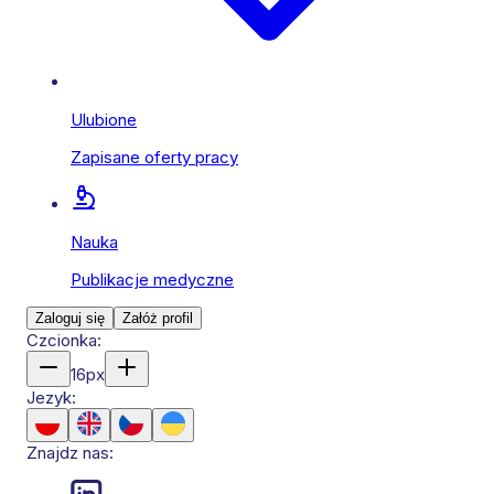
Ulubione
Zapisane oferty pracy
Nauka
Publikacje medyczne
Zaloguj się
Załóż profil
Czcionka:
16
px
Jezyk:
Znajdz nas: