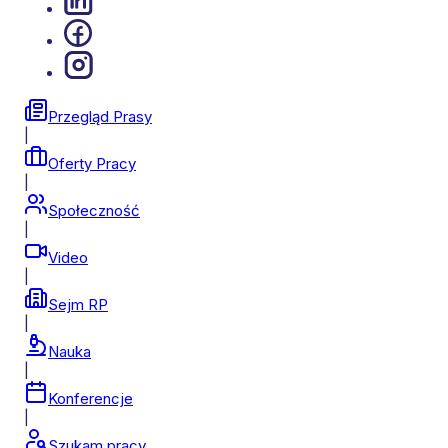
Przegląd Prasy
|
Oferty Pracy
|
Społeczność
|
Video
|
Sejm RP
|
Nauka
|
Konferencje
|
Szukam pracy