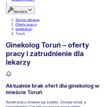
|
Narzędzia
Strona główna
›
Oferty pracy
›
ginekolog
›
Toruń
Ginekolog Toruń – oferty
pracy i zatrudnienie dla
lekarzy
Aktualnie brak ofert dla
ginekolog
w
mieście Toruń
Rynek pracy zmienia się szybko. Zostaw email, a
powiadomimy Cię gdy pojawi się nowa oferta.