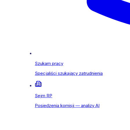
Szukam pracy
Specjaliści szukający zatrudnienia
Sejm RP
Posiedzenia komisji — analizy AI