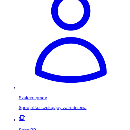
Szukam pracy
Specjaliści szukający zatrudnienia
Sejm RP