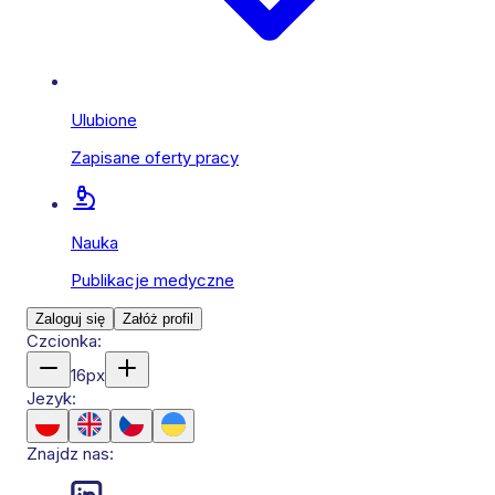
Ulubione
Zapisane oferty pracy
Nauka
Publikacje medyczne
Zaloguj się
Załóż profil
Czcionka:
16
px
Jezyk:
Znajdz nas: