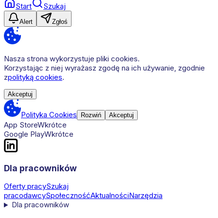
Start
Szukaj
Alert
Zgłoś
Nasza strona wykorzystuje pliki cookies.
Korzystając z niej wyrażasz zgodę na ich używanie, zgodnie
z
polityką cookies
.
Akceptuj
Polityka Cookies
Rozwiń
Akceptuj
App Store
Wkrótce
Google Play
Wkrótce
Dla pracowników
Oferty pracy
Szukaj
pracodawcy
Społeczność
Aktualności
Narzędzia
Dla pracowników