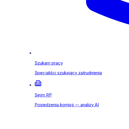
Szukam pracy
Specjaliści szukający zatrudnienia
Sejm RP
Posiedzenia komisji — analizy AI