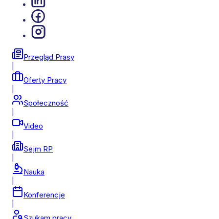
Przegląd Prasy
|
Oferty Pracy
|
Społeczność
|
Video
|
Sejm RP
|
Nauka
|
Konferencje
|
Szukam pracy