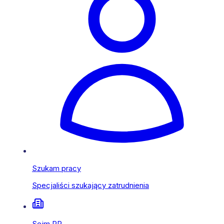
Szukam pracy
Specjaliści szukający zatrudnienia
Sejm RP