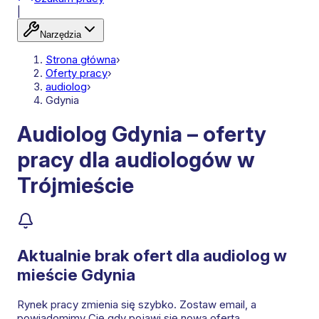
|
Narzędzia
Strona główna
›
Oferty pracy
›
audiolog
›
Gdynia
Audiolog Gdynia – oferty
pracy dla audiologów w
Trójmieście
Aktualnie brak ofert dla
audiolog
w
mieście Gdynia
Rynek pracy zmienia się szybko. Zostaw email, a
powiadomimy Cię gdy pojawi się nowa oferta.