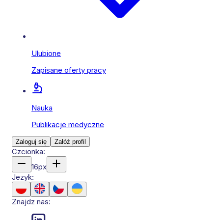
Ulubione
Zapisane oferty pracy
Nauka
Publikacje medyczne
Zaloguj się
Załóż profil
Czcionka:
16
px
Jezyk:
Znajdz nas: