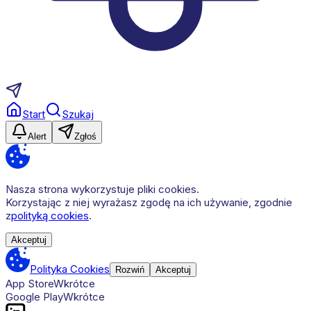
Start
Szukaj
Alert
Zgłoś
Nasza strona wykorzystuje pliki cookies.
Korzystając z niej wyrażasz zgodę na ich używanie, zgodnie
z
polityką cookies
.
Akceptuj
Polityka Cookies
Rozwiń
Akceptuj
App Store
Wkrótce
Google Play
Wkrótce