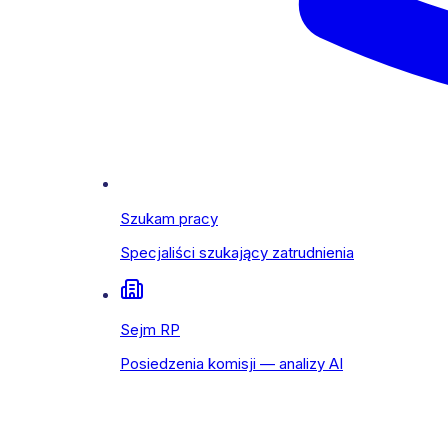
Szukam pracy
Specjaliści szukający zatrudnienia
Sejm RP
Posiedzenia komisji — analizy AI