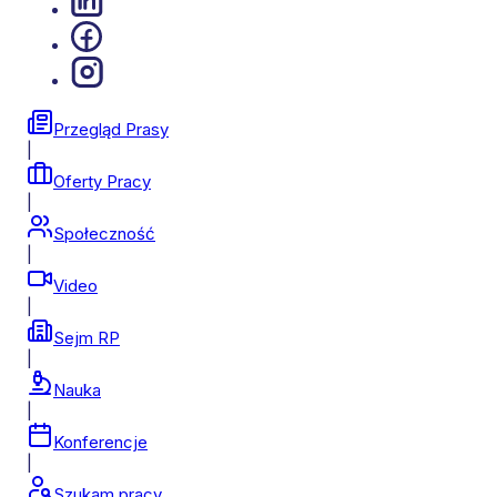
Przegląd Prasy
|
Oferty Pracy
|
Społeczność
|
Video
|
Sejm RP
|
Nauka
|
Konferencje
|
Szukam pracy