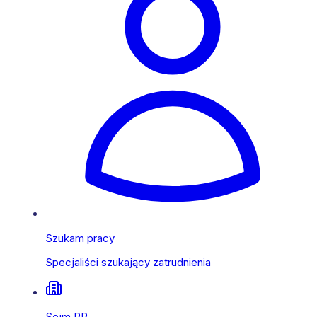
Szukam pracy
Specjaliści szukający zatrudnienia
Sejm RP