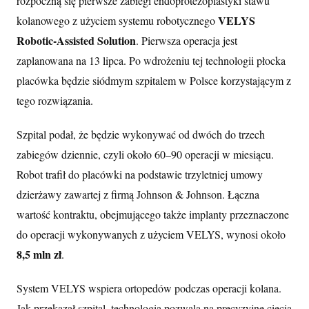
rozpoczną się pierwsze zabiegi endoprotezoplastyki stawu
VELYS
kolanowego z użyciem systemu robotycznego
Robotic-Assisted Solution
. Pierwsza operacja jest
zaplanowana na 13 lipca. Po wdrożeniu tej technologii płocka
placówka będzie siódmym szpitalem w Polsce korzystającym z
tego rozwiązania.
Szpital podał, że będzie wykonywać od dwóch do trzech
zabiegów dziennie, czyli około 60–90 operacji w miesiącu.
Robot trafił do placówki na podstawie trzyletniej umowy
dzierżawy zawartej z firmą Johnson & Johnson. Łączna
wartość kontraktu, obejmującego także implanty przeznaczone
do operacji wykonywanych z użyciem VELYS, wynosi około
8,5 mln zł
.
System VELYS wspiera ortopedów podczas operacji kolana.
Jak przekazał szpital, technologia pozwala na precyzyjne cięcia