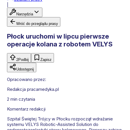
|
Narzędzia
Wróć do przeglądu prasy
Płock uruchomi w lipcu pierwsze
operacje kolana z robotem VELYS
2
Podbij
Zapisz
Udostępnij
Opracowano przez:
Redakcja pracamedyka.pl
2 min
czytania
Komentarz redakcji
Szpital Świętej Trójcy w Płocku rozpoczął wdrażanie
systemu VELYS Robotic-Assisted Solution do
endoprotezoplastyki stawu kolanowego. Pierwszy zabieg