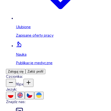
Ulubione
Zapisane oferty pracy
Nauka
Publikacje medyczne
Zaloguj się
Załóż profil
Czcionka:
16
px
Jezyk:
Znajdz nas: